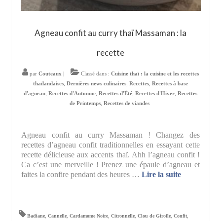
Agneau confit au curry thaï Massaman : la
recette
par
Couteaux
|
Classé dans :
Cuisine thaï : la cuisine et les recettes
thaïlandaises
,
Dernières news culinaires
,
Recettes
,
Recettes à base
d'agneau
,
Recettes d'Automne
,
Recettes d'Été
,
Recettes d'Hiver
,
Recettes
de Printemps
,
Recettes de viandes
Agneau confit au curry Massaman ! Changez des
recettes d’agneau confit traditionnelles en essayant cette
recette délicieuse aux accents thaï. Ahh l’agneau confit !
Ca c’est une merveille ! Prenez une épaule d’agneau et
faites la confire pendant des heures …
Lire la suite­­
Badiane
,
Cannelle
,
Cardamome Noire
,
Citronnelle
,
Clou de Girofle
,
Confit
,