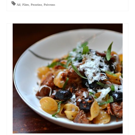
Ail
,
Pâtes
,
Pecorino
,
Poivrons