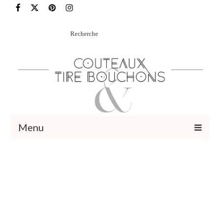
Rechercher
:
Menu
Recettes
Vins et cocktails
Restaurants – Sorties
Food Trotter