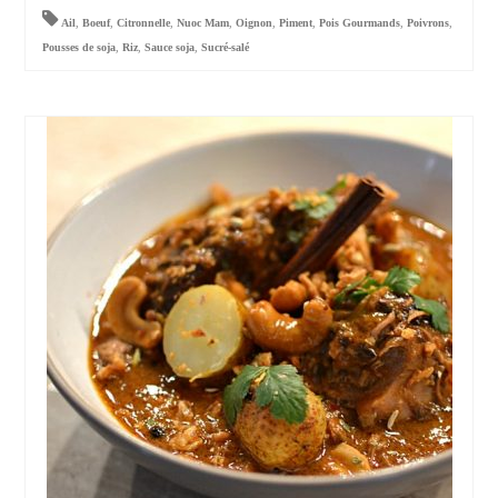
Ail
,
Boeuf
,
Citronnelle
,
Nuoc Mam
,
Oignon
,
Piment
,
Pois Gourmands
,
Poivrons
,
Pousses de soja
,
Riz
,
Sauce soja
,
Sucré-salé