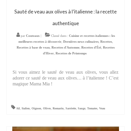
Sauté de veau aux olives à l’italienne : la recette
authentique
par
Couteaux
|
Classé dans :
Cuisine et recettes italiennes : les
meilleures recettes à découvrir
,
Dernières news culinaires
,
Recettes
,
Recettes à base de veau
,
Recettes d'Automne
,
Recettes d'Été
,
Recettes
d'Hiver
,
Recettes de Printemps
Si vous aimez le sauté de veau aux olives, vous allez
adorer ce sauté de veau aux olives… à l’italienne ! C’est
magique Mama Mia !
Ail
,
Italien
,
Oignon
,
Olives
,
Romarin
,
Sarriette
,
Sauge
,
Tomates
,
Veau