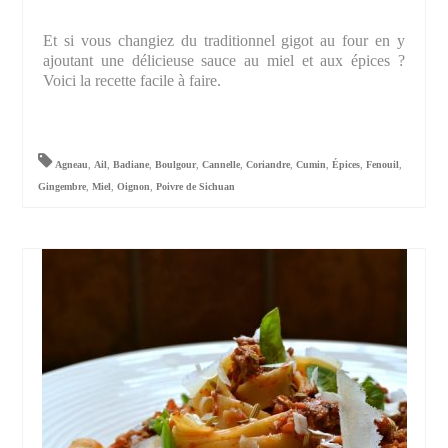
Et si vous changiez du traditionnel gigot au four en y
ajoutant une délicieuse sauce au miel et aux épices ?
Voici la recette facile à faire.
Agneau
,
Ail
,
Badiane
,
Boulgour
,
Cannelle
,
Coriandre
,
Cumin
,
Épices
,
Fenouil
,
Gingembre
,
Miel
,
Oignon
,
Poivre de Sichuan