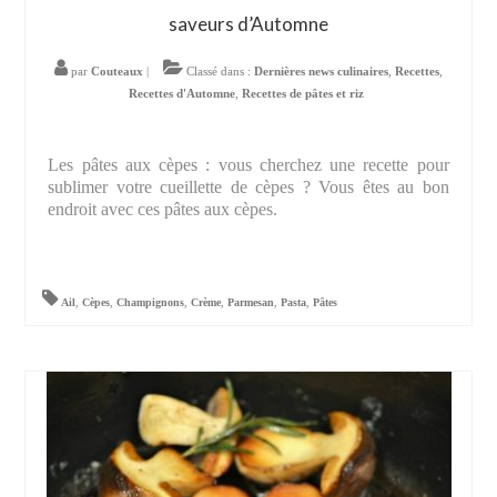
saveurs d’Automne
par
Couteaux
|
Classé dans :
Dernières news culinaires
,
Recettes
,
Recettes d'Automne
,
Recettes de pâtes et riz
Les pâtes aux cèpes : vous cherchez une recette pour
sublimer votre cueillette de cèpes ? Vous êtes au bon
endroit avec ces pâtes aux cèpes.
Ail
,
Cèpes
,
Champignons
,
Crème
,
Parmesan
,
Pasta
,
Pâtes