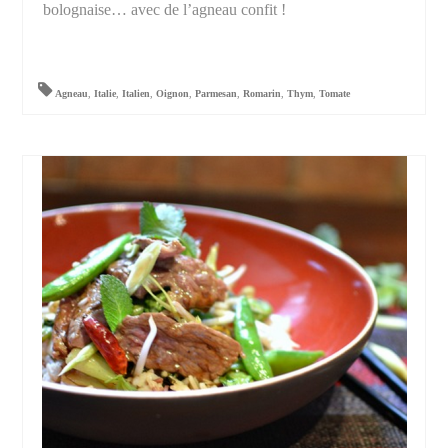
bolognaise… avec de l’agneau confit !
Agneau
,
Italie
,
Italien
,
Oignon
,
Parmesan
,
Romarin
,
Thym
,
Tomate