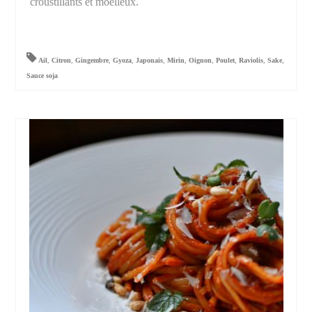
croustillants et moelleux.
Ail
,
Citron
,
Gingembre
,
Gyoza
,
Japonais
,
Mirin
,
Oignon
,
Poulet
,
Raviolis
,
Sake
,
Sauce soja