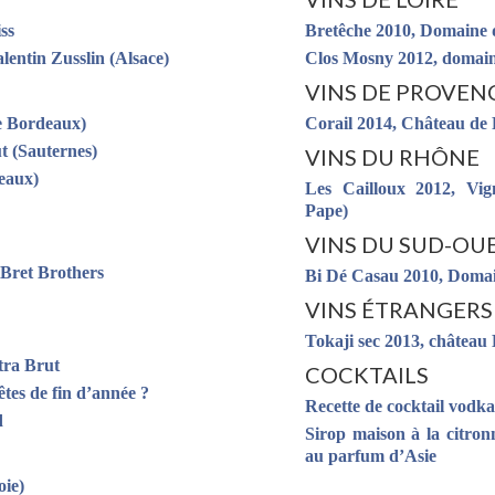
Bretêche 2010, Domaine d
ss
Clos Mosny 2012, domain
entin Zusslin (Alsace)
VINS DE PROVEN
Corail 2014, Château de 
e Bordeaux)
t (Sauternes)
VINS DU RHÔNE
eaux)
Les Cailloux 2012, Vig
Pape)
VINS DU SUD-OU
 Bret Brothers
Bi Dé Casau 2010, Domai
VINS ÉTRANGERS
Tokaji sec 2013, château 
tra Brut
COCKTAILS
tes de fin d’année ?
Recette de cocktail vodka 
d
Sirop maison à la citronn
au parfum d’Asie
oie)