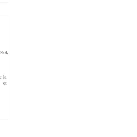
 Noël,
e
e la
 et