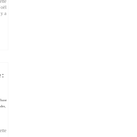
ette
Noël
 y a
 :
 base
ndes
,
ette