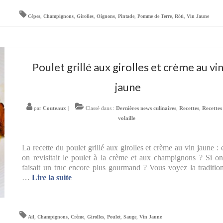
Cèpes
,
Champignons
,
Girolles
,
Oignons
,
Pintade
,
Pomme de Terre
,
Rôti
,
Vin Jaune
Poulet grillé aux girolles et crème au vi
jaune
par
Couteaux
|
Classé dans :
Dernières news culinaires
,
Recettes
,
Recettes
volaille
La recette du poulet grillé aux girolles et crème au vin jaune : e
on revisitait le poulet à la crème et aux champignons ? Si o
faisait un truc encore plus gourmand ? Vous voyez la traditio
…
Lire la suite­­
Ail
,
Champignons
,
Crème
,
Girolles
,
Poulet
,
Sauge
,
Vin Jaune