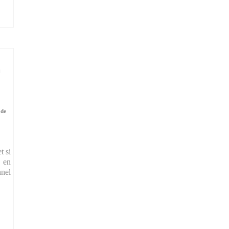
n
 de
t si
n en
nnel