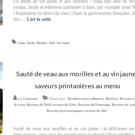
La dinde au vin jaune et aux morilles : voilà une idée de rec
sympa, facile et tellement parfumée à faire, par exemple pour 
! Inspiration en direct du Jura ! Dans la gastronomie française, il
des …
Lire la suite­­
Crème
,
Dinde
,
Morilles
,
Noël
,
Vin Jaune
Sauté de veau aux morilles et au vin jaune
saveurs printanières au menu
par
Couteaux
|
Classé dans :
Dernières news culinaires
,
Recettes
,
Recettes à
de veau
,
Recettes de Noël, recettes de Fêtes
,
Recettes de Printemps
,
Recettes de via
Recettes gastronomiques, recettes de chef
Sauté de veau aux morilles et au vin jaune : la délicieuse rec
faite maison, avec tous les secrets pour la réussir ! Bon appétit !