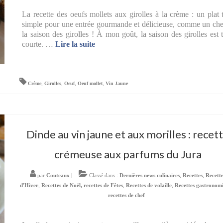
La recette des oeufs mollets aux girolles à la crème : un plat 
simple pour une entrée gourmande et délicieuse, comme un che
la saison des girolles ! À mon goût, la saison des girolles est 
courte. …
Lire la suite­­
Crème
,
Girolles
,
Oeuf
,
Oeuf mollet
,
Vin Jaune
Dinde au vin jaune et aux morilles : recet
crémeuse aux parfums du Jura
par
Couteaux
|
Classé dans :
Dernières news culinaires
,
Recettes
,
Recett
d'Hiver
,
Recettes de Noël, recettes de Fêtes
,
Recettes de volaille
,
Recettes gastronomi
recettes de chef