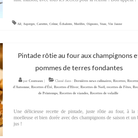
Ail
,
Asperges
,
Carottes
,
Crème
,
Échalotes
,
Morilles
,
Oignons
,
Veau
,
Vin Jaune
Pintade rôtie au four aux champignons e
pommes de terres fondantes
par
Couteaux
|
Classé dans :
Dernières news culinaires
,
Recettes
,
Recett
d'Automne
,
Recettes d'Été
,
Recettes d'Hiver
,
Recettes de Noël, recettes de Fêtes
,
Rec
de Printemps
,
Recettes de viandes
,
Recettes de volaille
Une délicieuse recette de pintade, juste rôtie au four, à la 
moelleuse et bien dorée avec des champignons de saison et un
jus !