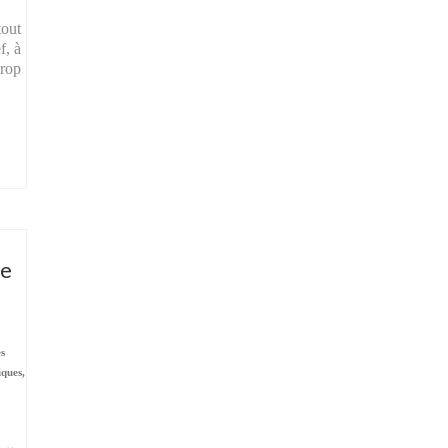
tout
f, à
trop
te
es
ques,