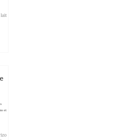
lait
se
es
ns et
rizo