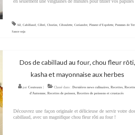
en seulement une vingtaines de minutes pour titiller vos papilles 
Ail
,
Cabillaud
,
Céleri
,
Chorizo
,
Ciboulette
,
Coriandre
,
Piment d'Espelette
,
Pommes de Ter
Sauce soja
Dos de cabillaud au four, chou fleur rôti
kasha et mayonnaise aux herbes
par
Couteaux
|
Classé dans :
Dernières news culinaires
,
Recettes
,
Recett
d'Automne
,
Recettes de poisson
,
Recettes de poissons et crustacés
Découvrez une façon originale et délicieuse de servir votre do
cabillaud, avec un magnifique chou fleur rôti au four !