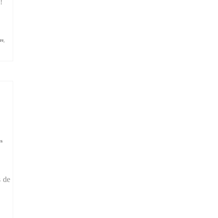
!
re
,
,
es
s de