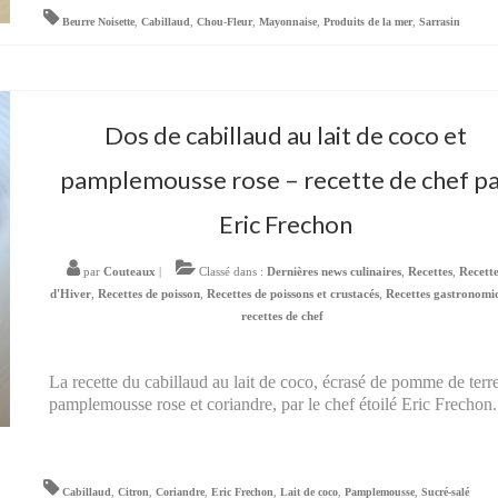
Beurre Noisette
,
Cabillaud
,
Chou-Fleur
,
Mayonnaise
,
Produits de la mer
,
Sarrasin
Dos de cabillaud au lait de coco et
pamplemousse rose – recette de chef p
Eric Frechon
par
Couteaux
|
Classé dans :
Dernières news culinaires
,
Recettes
,
Recett
d'Hiver
,
Recettes de poisson
,
Recettes de poissons et crustacés
,
Recettes gastronomi
recettes de chef
La recette du cabillaud au lait de coco, écrasé de pomme de terr
pamplemousse rose et coriandre, par le chef étoilé Eric Frechon.
Cabillaud
,
Citron
,
Coriandre
,
Eric Frechon
,
Lait de coco
,
Pamplemousse
,
Sucré-salé