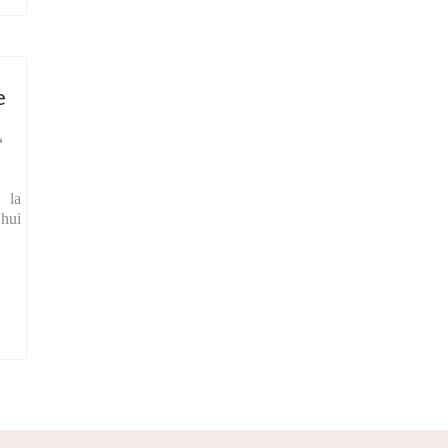
e
s
 la
’hui