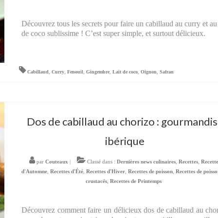
Découvrez tous les secrets pour faire un cabillaud au curry et au 
de coco sublissime ! C’est super simple, et surtout délicieux.
Cabillaud
,
Curry
,
Fenouil
,
Gingembre
,
Lait de coco
,
Oignon
,
Safran
Dos de cabillaud au chorizo : gourmandi
ibérique
par
Couteaux
|
Classé dans :
Dernières news culinaires
,
Recettes
,
Recett
d'Automne
,
Recettes d'Été
,
Recettes d'Hiver
,
Recettes de poisson
,
Recettes de poisso
crustacés
,
Recettes de Printemps
Découvrez comment faire un délicieux dos de cabillaud au cho