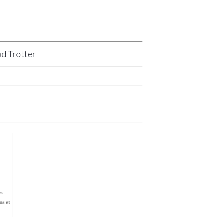
d Trotter
es
ns et