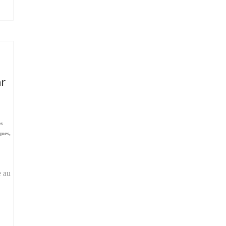
ar
es
ques,
e au