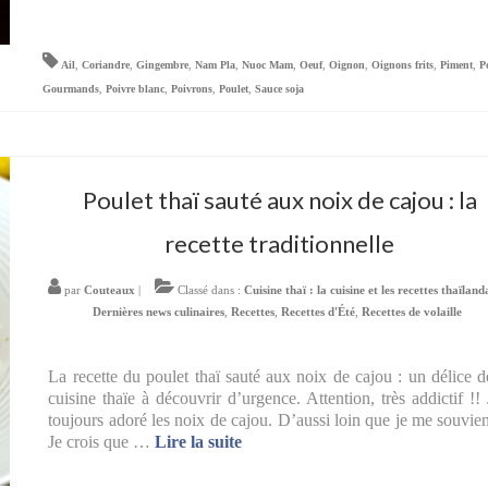
Ail
,
Coriandre
,
Gingembre
,
Nam Pla
,
Nuoc Mam
,
Oeuf
,
Oignon
,
Oignons frits
,
Piment
,
P
Gourmands
,
Poivre blanc
,
Poivrons
,
Poulet
,
Sauce soja
Poulet thaï sauté aux noix de cajou : la
recette traditionnelle
par
Couteaux
|
Classé dans :
Cuisine thaï : la cuisine et les recettes thaïland
Dernières news culinaires
,
Recettes
,
Recettes d'Été
,
Recettes de volaille
La recette du poulet thaï sauté aux noix de cajou : un délice d
cuisine thaïe à découvrir d’urgence. Attention, très addictif !! 
toujours adoré les noix de cajou. D’aussi loin que je me souvie
Je crois que …
Lire la suite­­