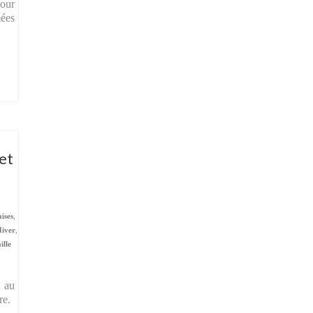
pour
ées
et
aises
,
Hiver
,
ille
é au
re.