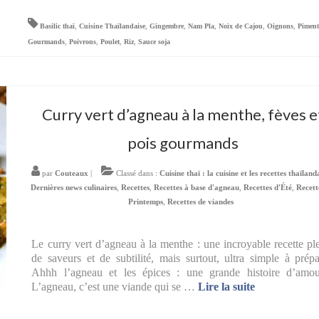
Basilic thaï
,
Cuisine Thaïlandaise
,
Gingembre
,
Nam Pla
,
Noix de Cajou
,
Oignons
,
Pimen
Gourmands
,
Poivrons
,
Poulet
,
Riz
,
Sauce soja
Curry vert d’agneau à la menthe, fèves e
pois gourmands
par
Couteaux
|
Classé dans :
Cuisine thaï : la cuisine et les recettes thaïland
Dernières news culinaires
,
Recettes
,
Recettes à base d'agneau
,
Recettes d'Été
,
Recett
Printemps
,
Recettes de viandes
Le curry vert d’agneau à la menthe : une incroyable recette pl
de saveurs et de subtilité, mais surtout, ultra simple à prépa
Ahhh l’agneau et les épices : une grande histoire d’amou
L’agneau, c’est une viande qui se …
Lire la suite­­