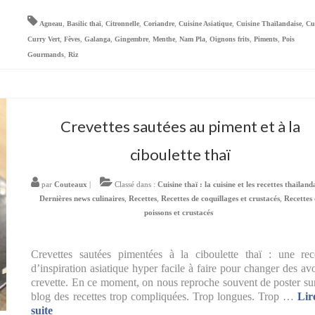
Agneau
,
Basilic thaï
,
Citronnelle
,
Coriandre
,
Cuisine Asiatique
,
Cuisine Thaïlandaise
,
Cu
Curry Vert
,
Fèves
,
Galanga
,
Gingembre
,
Menthe
,
Nam Pla
,
Oignons frits
,
Piments
,
Pois
Gourmands
,
Riz
Crevettes sautées au piment et à la
ciboulette thaï
par
Couteaux
|
Classé dans :
Cuisine thaï : la cuisine et les recettes thaïland
Dernières news culinaires
,
Recettes
,
Recettes de coquillages et crustacés
,
Recettes
poissons et crustacés
Crevettes sautées pimentées à la ciboulette thaï : une rec
d’inspiration asiatique hyper facile à faire pour changer des av
crevette. En ce moment, on nous reproche souvent de poster su
blog des recettes trop compliquées. Trop longues. Trop …
Lir
suite­­