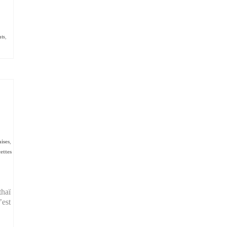
nts
,
aises
,
ettes
thaï
’est