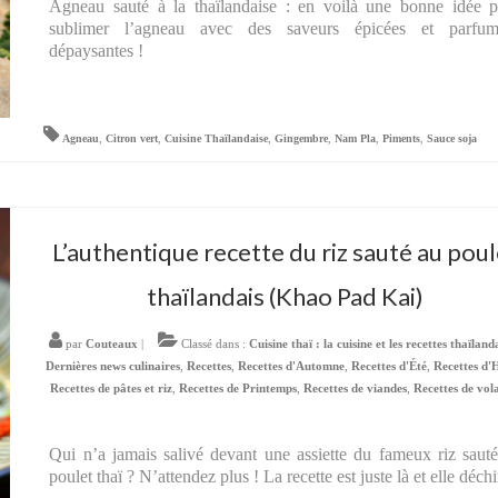
Agneau sauté à la thaïlandaise : en voilà une bonne idée 
sublimer l’agneau avec des saveurs épicées et parfum
dépaysantes !
Agneau
,
Citron vert
,
Cuisine Thaïlandaise
,
Gingembre
,
Nam Pla
,
Piments
,
Sauce soja
L’authentique recette du riz sauté au poul
thaïlandais (Khao Pad Kai)
par
Couteaux
|
Classé dans :
Cuisine thaï : la cuisine et les recettes thaïland
Dernières news culinaires
,
Recettes
,
Recettes d'Automne
,
Recettes d'Été
,
Recettes d'
Recettes de pâtes et riz
,
Recettes de Printemps
,
Recettes de viandes
,
Recettes de vola
Qui n’a jamais salivé devant une assiette du fameux riz saut
poulet thaï ? N’attendez plus ! La recette est juste là et elle déchi