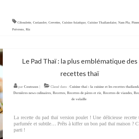
Ciboulette
,
Coriandre
,
Crevettes
,
Cuisine Asiatique
,
Cuisine Thaïlandaise
,
Nam Pla
,
Pime
Poivrons
,
Riz
Le Pad Thaï : la plus emblématique des
recettes thaï
par
Couteaux
|
Classé dans :
Cuisine thaï : la cuisine et les recettes thaïland
Dernières news culinaires
,
Recettes
,
Recettes de pâtes et riz
,
Recettes de viandes
,
Rec
de volaille
La recette du pad thaï version poulet ! Une délicieuse recette 
parfumée et subtile… Prêts à kiffer un bon pad thaï maison ? C
parti !