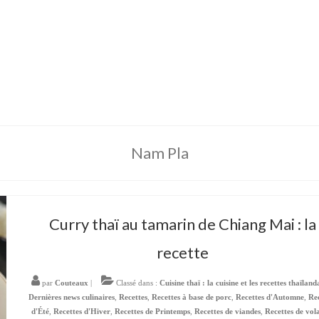
Nam Pla
Curry thaï au tamarin de Chiang Mai : la
recette
par
Couteaux
|
Classé dans :
Cuisine thaï : la cuisine et les recettes thaïland
Dernières news culinaires
,
Recettes
,
Recettes à base de porc
,
Recettes d'Automne
,
Re
d'Été
,
Recettes d'Hiver
,
Recettes de Printemps
,
Recettes de viandes
,
Recettes de vola