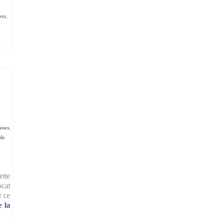
rry
,
aises
,
 de
ette
ocat
r ce
e la