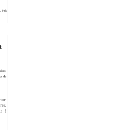
t
,
Pois
t
aises
,
es de
eine
rer.
r !