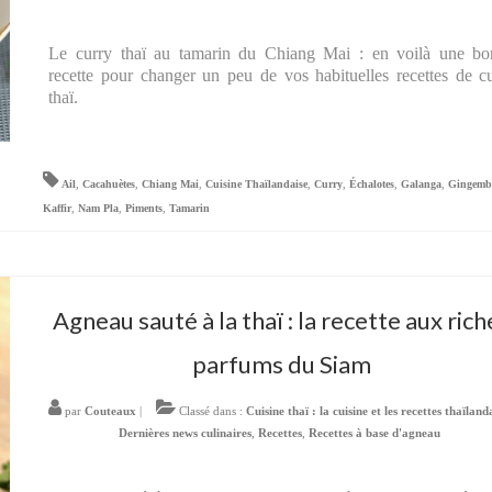
Le curry thaï au tamarin du Chiang Mai : en voilà une bo
recette pour changer un peu de vos habituelles recettes de c
thaï.
Ail
,
Cacahuètes
,
Chiang Mai
,
Cuisine Thaïlandaise
,
Curry
,
Échalotes
,
Galanga
,
Gingemb
Kaffir
,
Nam Pla
,
Piments
,
Tamarin
Agneau sauté à la thaï : la recette aux rich
parfums du Siam
par
Couteaux
|
Classé dans :
Cuisine thaï : la cuisine et les recettes thaïland
Dernières news culinaires
,
Recettes
,
Recettes à base d'agneau