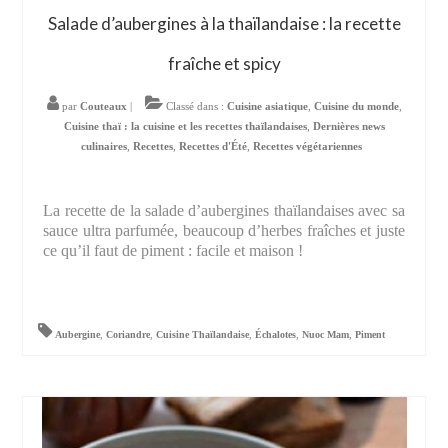
Salade d’aubergines à la thaïlandaise : la recette
fraîche et spicy
par
Couteaux
|
Classé dans :
Cuisine asiatique
,
Cuisine du monde
,
Cuisine thaï : la cuisine et les recettes thaïlandaises
,
Dernières news
culinaires
,
Recettes
,
Recettes d'Été
,
Recettes végétariennes
La recette de la salade d’aubergines thaïlandaises avec sa
sauce ultra parfumée, beaucoup d’herbes fraîches et juste
ce qu’il faut de piment : facile et maison !
Aubergine
,
Coriandre
,
Cuisine Thaïlandaise
,
Échalotes
,
Nuoc Mam
,
Piment