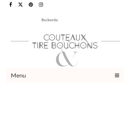
Rechercher
:
Menu
Recettes
Vins et cocktails
Restaurants – Sorties
Food Trotter