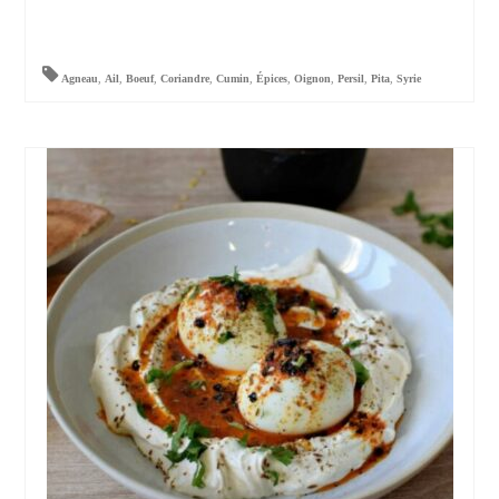
Agneau
,
Ail
,
Boeuf
,
Coriandre
,
Cumin
,
Épices
,
Oignon
,
Persil
,
Pita
,
Syrie