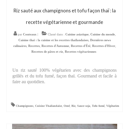
Riz sauté aux champignons et tofu façon thaï : la
recette végétarienne et gourmande
par
Couteaux
|
Classé dans :
Cuisine asiatique
,
Cuisine du monde
,
Cuisine thaï : la cuisine et les recettes thaïlandaises
,
Dernières news
culinaires
,
Recettes
,
Recettes d'Automne
,
Recettes d'Été
,
Recettes d'Hiver
,
Recettes de pâtes et riz
,
Recettes végétariennes
Un riz sauté 100% végétarien avec des champignons
grillés et du tofu fumé, façon thaï. Gourmand et facile à
faire au quotidien.
Champignons
,
Cuisine Thaïlandaise
,
Oeuf
,
Riz
,
Sauce soja
,
Tofu fumé
,
Végétarien