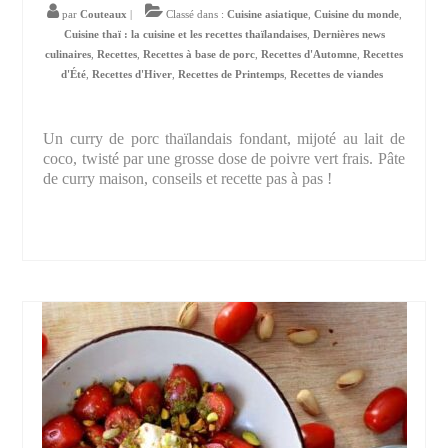
par
Couteaux
|
Classé dans :
Cuisine asiatique
,
Cuisine du monde
,
Cuisine thaï : la cuisine et les recettes thaïlandaises
,
Dernières news
culinaires
,
Recettes
,
Recettes à base de porc
,
Recettes d'Automne
,
Recettes
d'Été
,
Recettes d'Hiver
,
Recettes de Printemps
,
Recettes de viandes
Un curry de porc thaïlandais fondant, mijoté au lait de
coco, twisté par une grosse dose de poivre vert frais. Pâte
de curry maison, conseils et recette pas à pas !