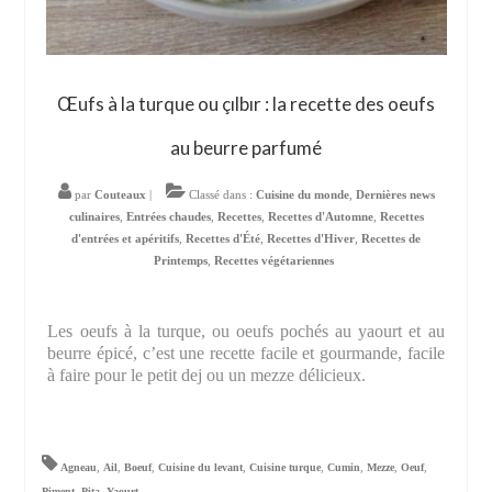
Œufs à la turque ou çılbır : la recette des oeufs
au beurre parfumé
par
Couteaux
|
Classé dans :
Cuisine du monde
,
Dernières news
culinaires
,
Entrées chaudes
,
Recettes
,
Recettes d'Automne
,
Recettes
d'entrées et apéritifs
,
Recettes d'Été
,
Recettes d'Hiver
,
Recettes de
Printemps
,
Recettes végétariennes
Les oeufs à la turque, ou oeufs pochés au yaourt et au
beurre épicé, c’est une recette facile et gourmande, facile
à faire pour le petit dej ou un mezze délicieux.
Agneau
,
Ail
,
Boeuf
,
Cuisine du levant
,
Cuisine turque
,
Cumin
,
Mezze
,
Oeuf
,
Piment
,
Pita
,
Yaourt