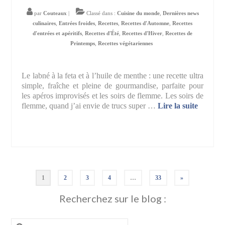
par
Couteaux
|
Classé dans :
Cuisine du monde
,
Dernières news
culinaires
,
Entrées froides
,
Recettes
,
Recettes d'Automne
,
Recettes
d'entrées et apéritifs
,
Recettes d'Été
,
Recettes d'Hiver
,
Recettes de
Printemps
,
Recettes végétariennes
Le labné à la feta et à l’huile de menthe : une recette ultra
simple, fraîche et pleine de gourmandise, parfaite pour
les apéros improvisés et les soirs de flemme. Les soirs de
flemme, quand j’ai envie de trucs super …
Lire la suite­­
Pagination
1
2
3
4
…
33
»
des
Recherchez sur le blog :
publications
Rechercher