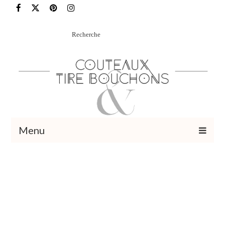
Rechercher
:
Menu
Recettes
Vins et cocktails
Restaurants – Sorties
Food Trotter