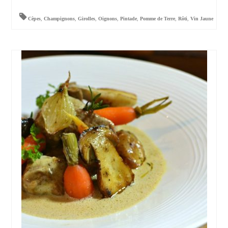
Cèpes
,
Champignons
,
Girolles
,
Oignons
,
Pintade
,
Pomme de Terre
,
Rôti
,
Vin Jaune