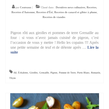
par
Couteaux
|
Classé dans :
Dernières news culinaires
,
Recettes
,
Recettes d'Automne
,
Recettes d'Été
,
Recettes de canard et gibier à plume
,
Recettes de viandes
Pigeon rôti aux girolles et pommes de terre Grenaille au
four : si vous n’avez jamais cuisiné de pigeon, c’est
l’occasion de vous y mettre ! Hello les copains !!! Après
une petite semaine de teuf et de détente après …
Lire la
suite­­
Ail
,
Échalotes
,
Girolles
,
Grenaille
,
Pigeon
,
Pomme de Terre
,
Porto Blanc
,
Romarin
,
Thym