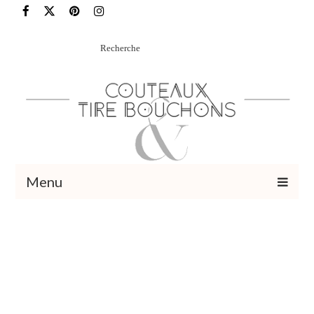
Rechercher
:
Menu
Recettes
Vins et cocktails
Restaurants – Sorties
Food Trotter