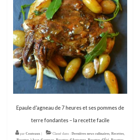
Epaule d’agneau de 7 heures et ses pommes de
terre fondantes – la recette facile
par
Couteaux
|
Classé dans :
Dernières news culinaires
,
Recettes
,
Recettes à base d'agneau
,
Recettes d'Automne
,
Recettes d'Été
,
Recettes