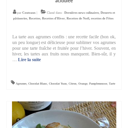
acidulée
par
Couteaux
|
Classé dans :
Dernières news culinaires
,
Desserts et
pâtisseries
,
Recettes
,
Recettes d'Hiver
,
Recettes de Noël, recettes de Fêtes
La tarte aux agrumes confits : une recette facile (bon ok,
un peu longue) est délicieuse pour sublimer vos agrumes
pour une tarte fraîche et fruitée pour l’hiver. Souvent, en
hiver, les tartes aux fruits nous manquent. Bien-sûr, il y
…
Lire la suite­­
Agrumes
,
Chocolat Blanc
,
Chocolat Yuzu
,
Citron
,
Orange
,
Pamplemousse
,
Tarte