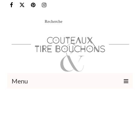
Rechercher
:
Menu
Recettes
Vins et cocktails
Restaurants – Sorties
Food Trotter