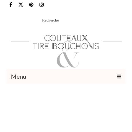
Rechercher
:
Menu
Recettes
Vins et cocktails
Restaurants – Sorties
Food Trotter