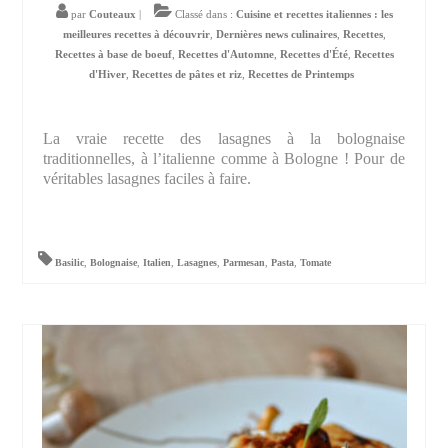
par
Couteaux
|
Classé dans :
Cuisine et recettes italiennes : les
meilleures recettes à découvrir
,
Dernières news culinaires
,
Recettes
,
Recettes à base de boeuf
,
Recettes d'Automne
,
Recettes d'Été
,
Recettes
d'Hiver
,
Recettes de pâtes et riz
,
Recettes de Printemps
La vraie recette des lasagnes à la bolognaise
traditionnelles, à l’italienne comme à Bologne ! Pour de
véritables lasagnes faciles à faire.
Basilic
,
Bolognaise
,
Italien
,
Lasagnes
,
Parmesan
,
Pasta
,
Tomate