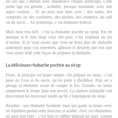
est un) que j’attends avec impatience chaque printemps. Cette
petite tige est géniale : acidulée, presque mordante, avec une
super couleur… Et on peut tout faire avec : des tartes, des
compotes ou des confitures, des pickles, des chutneys, du salé
ou du sucré… Au printemps, c’est rhubarbe festival.
Mais mon vrai kiff, c’est la rhubarbe pochée au sirop. Pas de
panique si le mot sirop vous fait peur, c’est vraiment un jeu
d’enfant. Et je vous assure que vous ne ferez plus de rhubarbe
autrement pour vos entremets, gâteaux et desserts une fois que
vous aurez testé cette façon de préparer la rhubarbe.
La délicieuse rhubarbe pochée au sirop
Donc, le principe est hyper simple. On prépare un sirop : c’est
juste de l’eau et du sucre, qu’on porte à ébullition. Puis on y
plonge la rhubarbe avant de couper le feu. Ensuite, on laisse
simplement le temps faire son œuvre. La chaleur résiduelle cuit
doucement les morceaux tandis qu’ils s’imprègnent du sirop.
Résultat : une rhubarbe fondante mais qui garde sa tenue, avec
un équilibre parfait entre douceur et acidité. Avec ces rhubarbes,
on peut tout faire : c’est frais et raffiné dégusté tel quel, comme