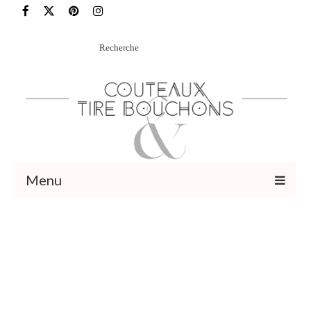
Rechercher
:
Menu
Recettes
Vins et cocktails
Restaurants – Sorties
Food Trotter