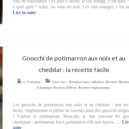
vins de macération ? Et puis d’abord, le vin orange, c’est quoi 
a quel goût ? Allez, on vous dit tout. Les vins oranges, c’est 
Lire la suite­­
Gnocchi de potimarron aux noix et au
cheddar : la recette facile
par
Couteaux
|
Classé dans :
Dernières news culinaires
,
Recettes
,
Recett
d'Automne
,
Recettes d'Hiver
,
Recettes végétariennes
Les gnocchi de potimarron aux noix et au cheddar : une rec
facile, végétarienne et pleine de saveurs pour des gnocchi origi
! J’adore le potimarron. Bien-sûr, je fais souvent les gr
classiques : potimarron farci, potimarron rôti aux épices, …
Lir
suite­­