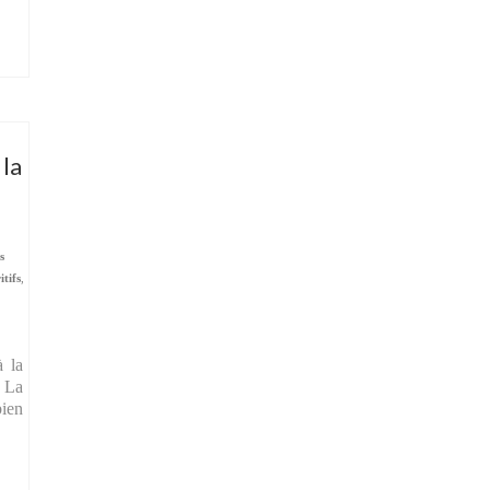
 la
s
itifs
,
à la
. La
bien