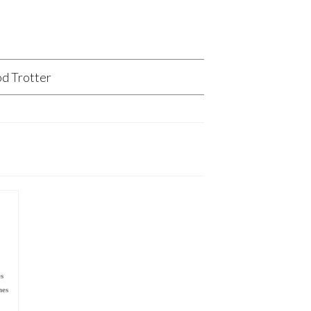
d Trotter
es
nes