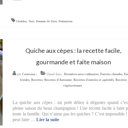
Cheddar
,
Noix
,
Pommes de Terre
,
Potimarron
Quiche aux cèpes : la recette facile,
gourmande et faite maison
par
Couteaux
|
Classé dans :
Dernières news culinaires
,
Entrées chaudes
,
En
froides
,
Recettes
,
Recettes d'Automne
,
Recettes d'entrées et apéritifs
,
Recettes
végétariennes
La quiche aux cèpes : un petit délice à déguster quand c’es
pleine saison du beau champignon ! Une recette facile à faire 
toute la famille. Qui n’aime pas les quiches ? C’est impossible 
peut faire …
Lire la suite­­