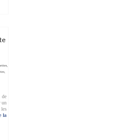
te
ettes
,
tes
,
 de
r un
 les
e la