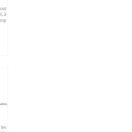
tout
f, à
trop
aires
,
 les