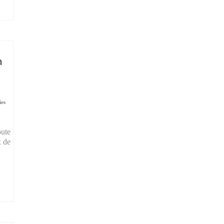
n
ies
oute
x de