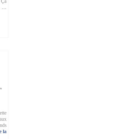
? Ça
la …
es
ette
naux
ands
e la