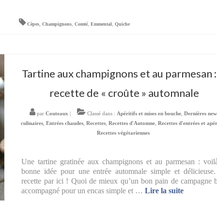
Cèpes
,
Champignons
,
Comté
,
Emmental
,
Quiche
Tartine aux champignons et au parmesan :
recette de « croûte » automnale
par
Couteaux
|
Classé dans :
Apéritifs et mises en bouche
,
Dernières new
culinaires
,
Entrées chaudes
,
Recettes
,
Recettes d'Automne
,
Recettes d'entrées et apér
Recettes végétariennes
Une tartine gratinée aux champignons et au parmesan : voil
bonne idée pour une entrée automnale simple et délicieuse
recette par ici ! Quoi de mieux qu’un bon pain de campagne 
accompagné pour un encas simple et …
Lire la suite­­