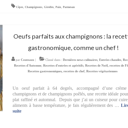
Cèpes
,
Champignons
,
Girolles
,
Pain
,
Parmesan
Oeufs parfaits aux champignons : la recet
gastronomique, comme un chef !
par
Couteaux
|
Classé dans :
Dernières news culinaires
,
Entrées chaudes
,
Rec
Recettes d'Automne
,
Recettes d'entrées et apéritifs
,
Recettes de Noël, recettes de Fê
Recettes gastronomiques, recettes de chef
,
Recettes végétariennes
Un oeuf parfait à 64 degrés, accompagné d’une crème
champignons et de champignons poêlés, une recette idéale pou
plat raffiné et automnal. Depuis que j’ai un cuiseur pour cuire
aliments à basse température, je fais régulièrement des …
Lir
suite­­