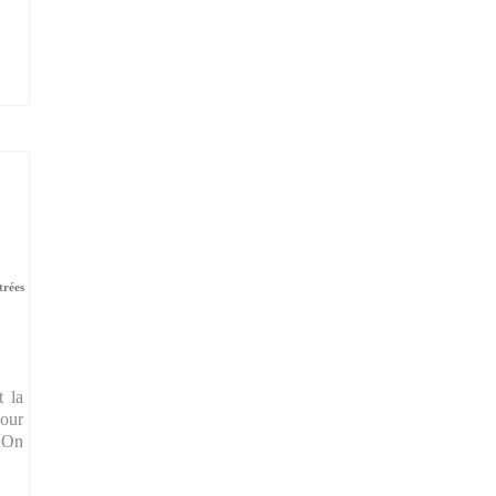
trées
t la
pour
! On