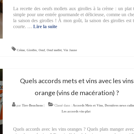
La recette des oeufs mollets aux girolles à la crème : un plat 
simple pour une entrée gourmande et délicieuse, comme un che
la saison des girolles ! À mon goût, la saison des girolles est 
courte. …
Lire la suite­­
Crème
,
Girolles
,
Oeuf
,
Oeuf mollet
,
Vin Jaune
Quels accords mets et vins avec les vins
orange (vins de macération) ?
par
Tire-Bouchons
|
Classé dans :
Accords Mets et Vins
,
Dernières news culin
Les accords vin-plat
Quels accords avec les vins oranges ? Quels plats manger avec