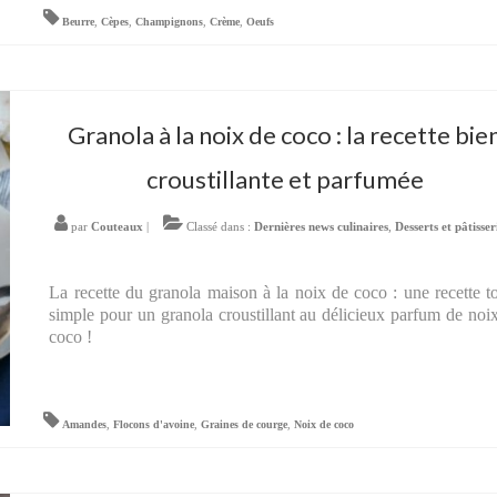
Beurre
,
Cèpes
,
Champignons
,
Crème
,
Oeufs
Granola à la noix de coco : la recette bie
croustillante et parfumée
par
Couteaux
|
Classé dans :
Dernières news culinaires
,
Desserts et pâtisser
La recette du granola maison à la noix de coco : une recette t
simple pour un granola croustillant au délicieux parfum de noi
coco !
Amandes
,
Flocons d'avoine
,
Graines de courge
,
Noix de coco