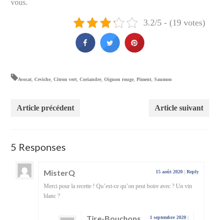
vous.
3.2/5 - (19 votes)
Avocat
,
Ceviche
,
Citron vert
,
Coriandre
,
Oignon rouge
,
Piment
,
Saumon
Article précédent
Article suivant
5 Responses
MisterQ
15 août 2020
|
Reply
Merci pour la recette ! Qu’est-ce qu’on peut boire avec ? Un vin
blanc ?
Tire-Bouchons
1 septembre 2020
|