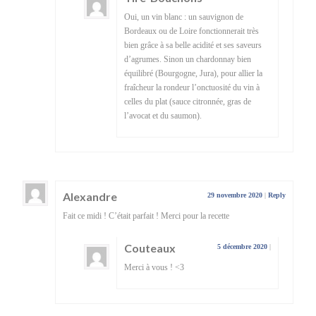
Oui, un vin blanc : un sauvignon de
Bordeaux ou de Loire fonctionnerait très
bien grâce à sa belle acidité et ses saveurs
d’agrumes. Sinon un chardonnay bien
équilibré (Bourgogne, Jura), pour allier la
fraîcheur la rondeur l’onctuosité du vin à
celles du plat (sauce citronnée, gras de
l’avocat et du saumon).
Alexandre
29 novembre 2020
|
Reply
Fait ce midi ! C’était parfait ! Merci pour la recette
Couteaux
5 décembre 2020
|
Merci à vous ! <3