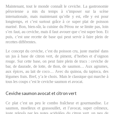
Maintenant, tout le monde connaît le ceviche. La gastronomie
péruvienne a mis du temps à s’imposer sur la scène
internationale, mais maintenant qu’elle y est, elle y est pour
longtemps, et c’est surtout grâce à ce super plat de poisson
mariné. Bon, bien-sûr, la cuisine du Pérou ne se limite pas, loin
s’en faut, au ceviche, mais il faut avouer que c’est super bon. Et
puis, c’est une recette de base qui peut servir à faire plein de
recettes différentes.
Le concept du ceviche, c’est du poisson cru, juste mariné dans
un jus à base de citron vert, de piment, d’herbes et d’oignon
rouge. Sur cette base, on peut faire plein de trucs : ceviche de
bar, de daurade, de lotte, de thon, de saumon… Aux agrumes,
aux épices, au lait de coco… Avec du quinoa, du tapioca, des
légumes frais. Bref, y’a le choix. Mais le classique qui marche à
tous les coups c’est le ceviche saumon et avocat.
Ceviche saumon avocat et citron vert
Ce plat c’est un peu le combo fraîcheur et gourmandise. Le
saumon, moelleux et grassouillet, et l’avocat, super crémeux,
juste relevés par les notes acidulées du citron vert, un peu de