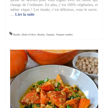
change de l’ordinaire. En plus, c’est 100% végétarien, et
même végan ! Les risotto, c’est délicieux, vous le savez.
…
Lire la suite­­
Basilic
,
Huile d'Olive
,
Risotto
,
Tomates
,
Tomates confites