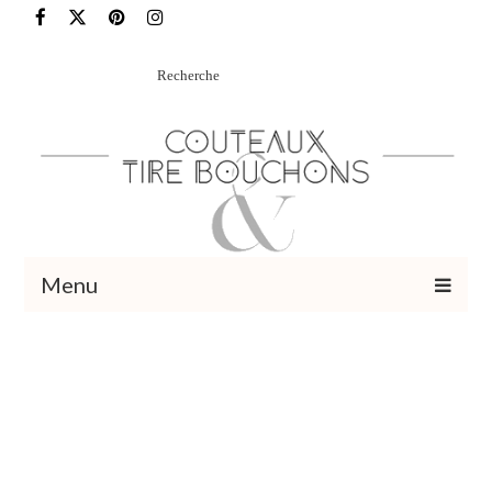
Rechercher
:
Menu
Recettes
Vins et cocktails
Restaurants – Sorties
Food Trotter