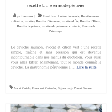
recette facile en mode péruvien
par
Couteaux
|
Classé dans :
Cuisine du monde
,
Dernières news
culinaires
,
Recettes
,
Recettes d'Automne
,
Recettes d'Été
,
Recettes d'Hiver
,
Recettes de poisson
,
Recettes de poissons et crustacés
,
Recettes de
Printemps
Le ceviche saumon, avocat et citron vert : une recette
simple, fraîche et sans pression qui est devenue
incontournable dans nos menus du quotidien. Vous aussi
vous allez kiffer. Maintenant, tout le monde connaît le
ceviche. La gastronomie péruvienne a …
Lire la suite­­
Avocat
,
Ceviche
,
Citron vert
,
Coriandre
,
Oignon rouge
,
Piment
,
Saumon