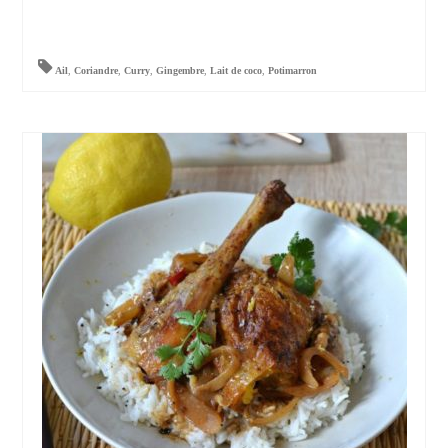
Ail
,
Coriandre
,
Curry
,
Gingembre
,
Lait de coco
,
Potimarron