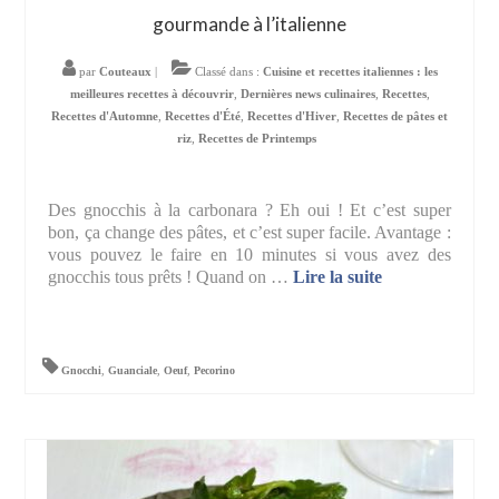
gourmande à l’italienne
par
Couteaux
|
Classé dans :
Cuisine et recettes italiennes : les
meilleures recettes à découvrir
,
Dernières news culinaires
,
Recettes
,
Recettes d'Automne
,
Recettes d'Été
,
Recettes d'Hiver
,
Recettes de pâtes et
riz
,
Recettes de Printemps
Des gnocchis à la carbonara ? Eh oui ! Et c’est super
bon, ça change des pâtes, et c’est super facile. Avantage :
vous pouvez le faire en 10 minutes si vous avez des
gnocchis tous prêts ! Quand on …
Lire la suite­­
Gnocchi
,
Guanciale
,
Oeuf
,
Pecorino