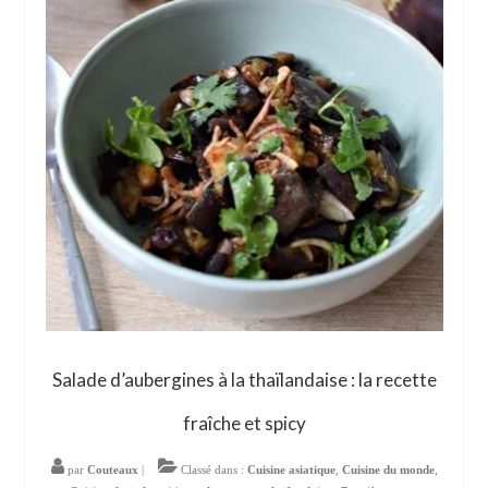
Salade d’aubergines à la thaïlandaise : la recette
fraîche et spicy
par
Couteaux
|
Classé dans :
Cuisine asiatique
,
Cuisine du monde
,