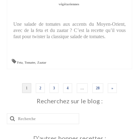
végétariennes
Une salade de tomates aux accents du Moyen-Orient,
avec de la feta et du zaatar ? C’est la recette qu’il vous
faut pour twister la classique salade de tomates.
Feta
,
Tomates
,
Zaatar
Pagination
1
2
3
4
…
28
»
des
Recherchez sur le blog :
publications
Rechercher
:
D’autres bonnes recettes :