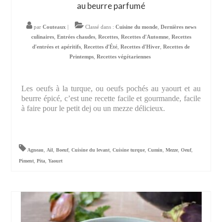
au beurre parfumé
par
Couteaux
|
Classé dans :
Cuisine du monde
,
Dernières news
culinaires
,
Entrées chaudes
,
Recettes
,
Recettes d'Automne
,
Recettes
d'entrées et apéritifs
,
Recettes d'Été
,
Recettes d'Hiver
,
Recettes de
Printemps
,
Recettes végétariennes
Les oeufs à la turque, ou oeufs pochés au yaourt et au
beurre épicé, c’est une recette facile et gourmande, facile
à faire pour le petit dej ou un mezze délicieux.
Agneau
,
Ail
,
Boeuf
,
Cuisine du levant
,
Cuisine turque
,
Cumin
,
Mezze
,
Oeuf
,
Piment
,
Pita
,
Yaourt