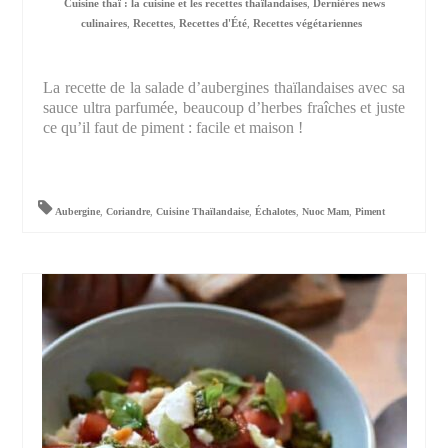
Cuisine thaï : la cuisine et les recettes thaïlandaises
,
Dernières news
culinaires
,
Recettes
,
Recettes d'Été
,
Recettes végétariennes
La recette de la salade d’aubergines thaïlandaises avec sa
sauce ultra parfumée, beaucoup d’herbes fraîches et juste
ce qu’il faut de piment : facile et maison !
Aubergine
,
Coriandre
,
Cuisine Thaïlandaise
,
Échalotes
,
Nuoc Mam
,
Piment