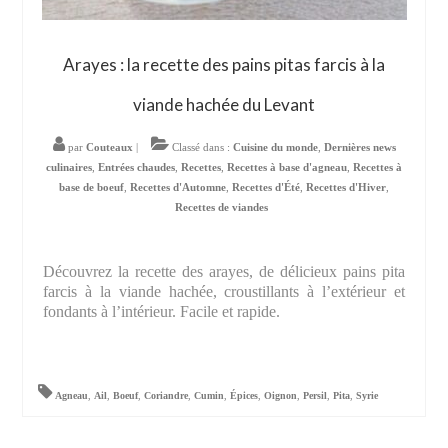
Arayes : la recette des pains pitas farcis à la
viande hachée du Levant
par
Couteaux
|
Classé dans :
Cuisine du monde
,
Dernières news
culinaires
,
Entrées chaudes
,
Recettes
,
Recettes à base d'agneau
,
Recettes à
base de boeuf
,
Recettes d'Automne
,
Recettes d'Été
,
Recettes d'Hiver
,
Recettes de viandes
Découvrez la recette des arayes, de délicieux pains pita
farcis à la viande hachée, croustillants à l’extérieur et
fondants à l’intérieur. Facile et rapide.
Agneau
,
Ail
,
Boeuf
,
Coriandre
,
Cumin
,
Épices
,
Oignon
,
Persil
,
Pita
,
Syrie