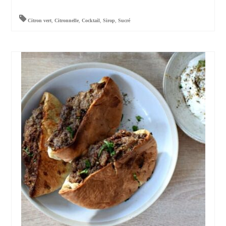
Citron vert
,
Citronnelle
,
Cocktail
,
Sirop
,
Sucré