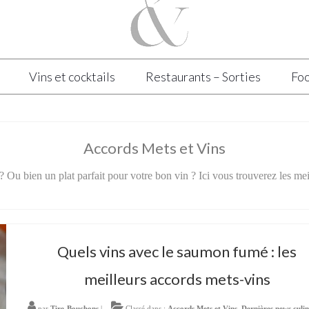
Vins et cocktails
Restaurants – Sorties
Foo
Accords Mets et Vins
 Ou bien un plat parfait pour votre bon vin ? Ici vous trouverez les mei
Quels vins avec le saumon fumé : les
meilleurs accords mets-vins
par
Tire-Bouchons
|
Classé dans :
Accords Mets et Vins
,
Dernières news culin