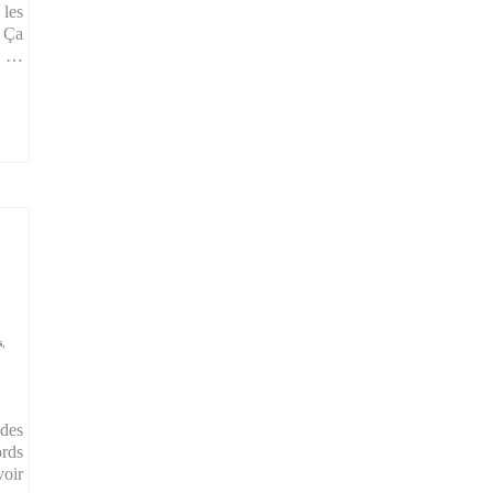
 les
? Ça
la …
s
,
 des
ords
voir