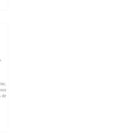
s
,
ème,
vous
s de