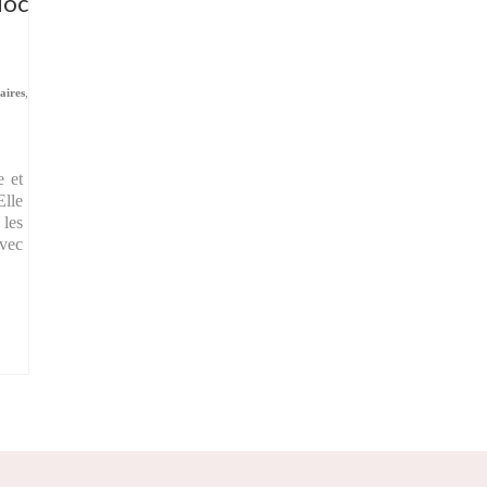
doc
aires
,
e et
Elle
 les
avec