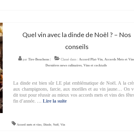
Quel vin avec la dinde de Noël ? – Nos
conseils
par
Tire-Bouchons
|
Classé dans :
Accord Plat-Vin
,
Accords Mets et Vin
Dernières news culinaires
,
Vins et cocktails
La dinde est bien sûr LE plat emblématique de Noël. A la cr
aux champignons, farcie, aux morilles et au vin jaune… On 
dit tout pour réussir au mieux vos accords mets et vins des fête
fin d’année. …
Lire la suite­­
Accord mets et vins
,
Dinde
,
Noël
,
Vin