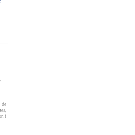
­
s
,
s de
tes,
on !