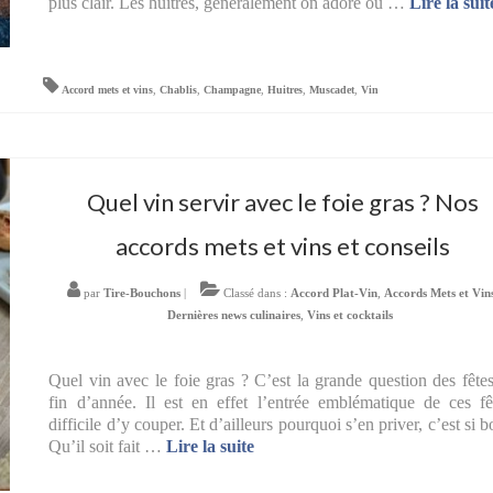
plus clair. Les huîtres, généralement on adore ou …
Lire la suite­
Accord mets et vins
,
Chablis
,
Champagne
,
Huitres
,
Muscadet
,
Vin
Quel vin servir avec le foie gras ? Nos
accords mets et vins et conseils
par
Tire-Bouchons
|
Classé dans :
Accord Plat-Vin
,
Accords Mets et Vin
Dernières news culinaires
,
Vins et cocktails
Quel vin avec le foie gras ? C’est la grande question des fête
fin d’année. Il est en effet l’entrée emblématique de ces fê
difficile d’y couper. Et d’ailleurs pourquoi s’en priver, c’est si b
Qu’il soit fait …
Lire la suite­­