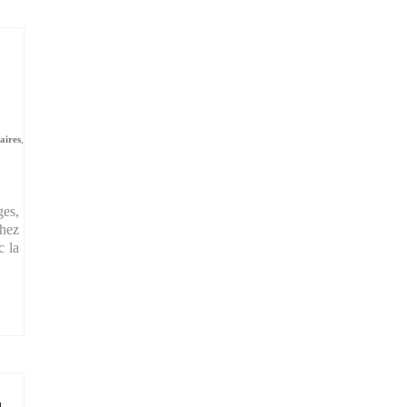
aires
,
ges,
chez
 la