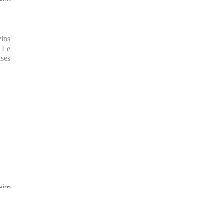
vins
! Le
ses
aires
,