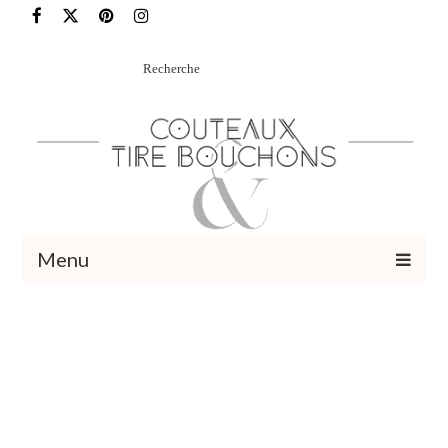
Rechercher
:
Menu
Recettes
Vins et cocktails
Restaurants – Sorties
Food Trotter