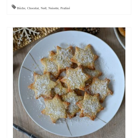
Bûche
,
Chocolat
,
Noël
,
Noisette
,
Praliné