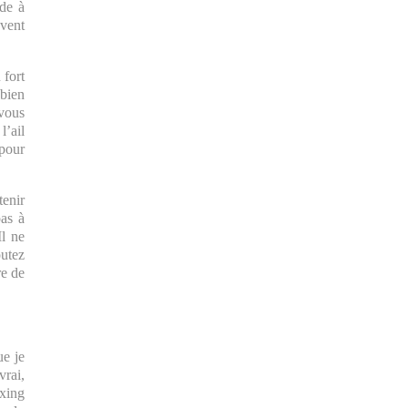
nde à
uvent
 fort
 bien
 vous
l’ail
 pour
tenir
pas à
Il ne
outez
re de
ue je
vrai,
oxing