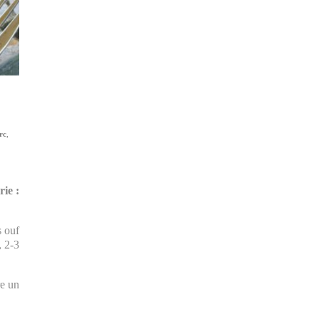
rc
,
rie :
s ouf
, 2-3
re un