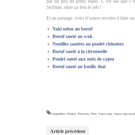
par un peu de porto blanc. C’est sûr que c’e
Sichuan, mais ça fera le job !
Et au passage, voici d’autres recettes à faire 
Yaki udon au boeuf
Boeuf sauté au wok
Nouilles sautées au poulet chinoises
Boeuf sauté à la citronnelle
Poulet sauté aux noix de cajou
Boeuf sauté au basilic thai
Gingembre
,
Piment
,
Poivrons
,
Porc
,
Sauce soja
,
Sauce soja sucré
Article précédent