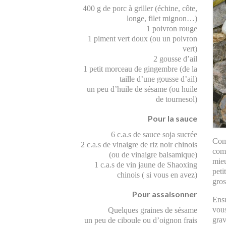
400 g de porc à griller (échine, côte,
longe, filet mignon…)
1 poivron rouge
1 piment vert doux (ou un poivron
vert)
2 gousse d’ail
1 petit morceau de gingembre (de la
taille d’une gousse d’ail)
un peu d’huile de sésame (ou huile
de tournesol)
Pour la sauce
6 c.a.s de sauce soja sucrée
Comm
2 c.a.s de vinaigre de riz noir chinois
comm
(ou de vinaigre balsamique)
mieu
1 c.a.s de vin jaune de Shaoxing
peti
chinois ( si vous en avez)
gros
Pour assaisonner
Ensu
vous
Quelques graines de sésame
gra
un peu de ciboule ou d’oignon frais