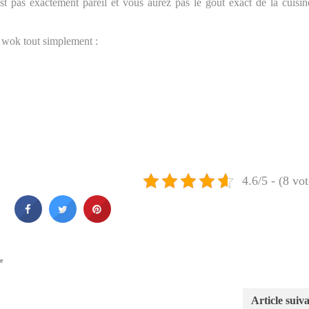
st pas exactement pareil et vous aurez pas le goût exact de la cuisi
au wok tout simplement :
4.6/5 - (8 vot
e
Article suiv