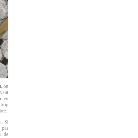
), on
 vaut
rc en
 trop
bre.
n. Si
t pas
u de