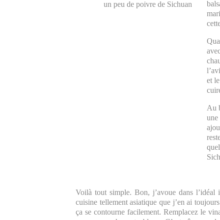
bals
un peu de poivre de Sichuan
mari
cett
Quan
avec
chau
l’av
et l
cuir
Au b
une 
ajou
rest
quel
Sic
Voilà tout simple. Bon, j’avoue dans l’idéal i
cuisine tellement asiatique que j’en ai toujours
ça se contourne facilement. Remplacez le vina