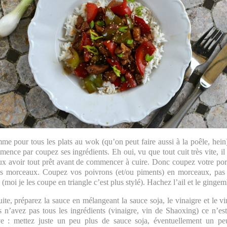
e pour tous les plats au wok (qu’on peut faire aussi à la poêle, hein
ence par coupez ses ingrédients. Eh oui, vu que tout cuit très vite, il
x avoir tout prêt avant de commencer à cuire. Donc coupez votre po
ts morceaux. Coupez vos poivrons (et/ou piments) en morceaux, pas
 (moi je les coupe en triangle c’est plus stylé). Hachez l’ail et le gingem
ite, préparez la sauce en mélangeant la sauce soja, le vinaigre et le vi
 n’avez pas tous les ingrédients (vinaigre, vin de Shaoxing) ce n’es
ve : mettez juste un peu plus de sauce soja, éventuellement un pe