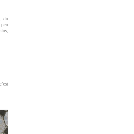
e, du
 peu
plus,
c’est