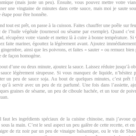
amique (mais juste un peu). Ensuite, vous pouvez mettre votre via
ner une vingtaine de minutes dans cette sauce, mais moi je saute so
e étape pour être honnête.
d tout est prêt, on passe à la cuisson. Faites chauffer une poêle sur feu
 de l’huile végétale (tournesol ou sésame par exemple). Quand c’est
d, récupérez votre viande et mettez là à cuire à bonne température. Si
iez faite mariner, égouttez la légèrement avant. Ajoutez immédiatement 
e gingembre, ainsi que les poivrons, et faites « sauter » ou remuez bien
e de façon homogène.
out d’une ou deux minute, ajoutez la sauce. Laissez réduire jusqu’à ob
sauce légèrement sirupeuse. Si vous manquez de liquide, n’hésitez 
ter un peu de sauce soja. Au bout de quelques minutes, c’est prêt ! 
e qu’à servir avec un peu de riz parfumé. Une fois dans l’assiette, aj
ques graines de sésame, un peu de ciboule hachée, et un tour de poiv
huan.
l faut les ingrédients spéciaux de la cuisine chinoise, mais j’avoue q
 sous la main. C’est le seul aspect un peu galère de cette recette, et en 
igre de riz noir par un peu de vinaigre balsamique, ou le vin de Sha