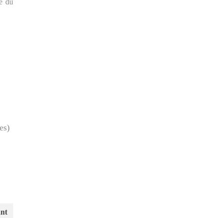
ne du
es)
ant