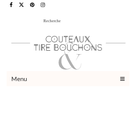
Rechercher
:
Menu
Recettes
Vins et cocktails
Restaurants – Sorties
Food Trotter