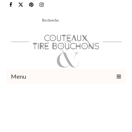
Rechercher
:
Menu
Recettes
Vins et cocktails
Restaurants – Sorties
Food Trotter