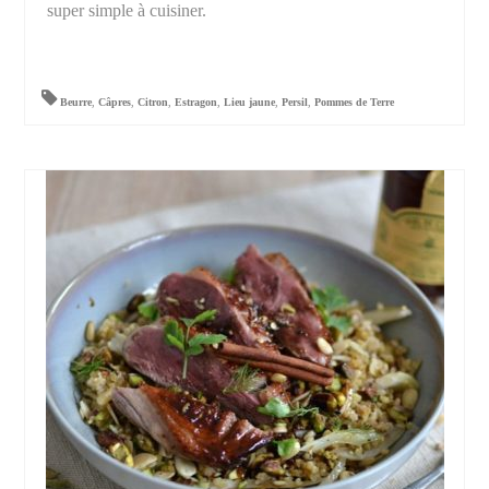
super simple à cuisiner.
Beurre
,
Câpres
,
Citron
,
Estragon
,
Lieu jaune
,
Persil
,
Pommes de Terre