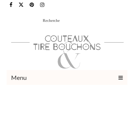
Rechercher
:
Menu
Recettes
Vins et cocktails
Restaurants – Sorties
Food Trotter