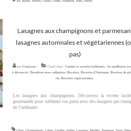
Ail
,
Basilic
,
Beurre
,
Citron
,
Crème
,
Parmesan
,
Pâtes
,
Poulet
Lasagnes aux champignons et parmesan 
lasagnes automnales et végétariennes (
pas)
par
Couteaux
|
Classé dans :
Cuisine et recettes italiennes : les meilleures re
à découvrir
,
Dernières news culinaires
,
Recettes
,
Recettes d'Automne
,
Recettes de pâ
riz
,
Recettes végétariennes
Les lasagnes aux champignons. Découvrez la recette facil
gourmande pour sublimer vos pasta avec des lasagnes qui chan
de l’ordinaire.
Cèpes
,
Champignons
,
Crème
,
Girolles
,
Italien
,
Lasagnes
,
Morilles
,
Parmesan
,
Pasta
,
Pâtes