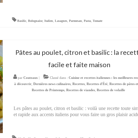
Basilic
,
Bolognaise
,
Italien
,
Lasagnes
,
Parmesan
,
Pasta
,
Tomate
Pâtes au poulet, citron et basilic : la recet
facile et faite maison
par
Couteaux
|
Classé dans :
Cuisine et recettes italiennes : les meilleures re
à découvrir
,
Dernières news culinaires
,
Recettes
,
Recettes d'Été
,
Recettes de pâtes et
Recettes de Printemps
,
Recettes de viandes
,
Recettes de volaille
Les pâtes au poulet, citron et basilic : voilà une recette toute si
et rapide aux accents italiens pour vous faire un gros plaisir acid