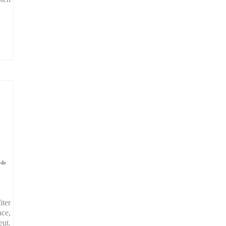
 de
iter
ace,
eut.