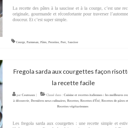
La recette des pâtes à la saucisse et à la courge, c’est une rec
originale, gourmande et réconfortante pour traverser l’automn
douceur. Et c’est super simple.
Courge
,
Parmesan
,
Pâtes
,
Pecorino
,
Porc
,
Saucisse
Fregola sarda aux courgettes façon risott
la recette facile
par
Couteaux
|
Classé dans :
Cuisine et recettes italiennes : les meilleures re
à découvrir
,
Dernières news culinaires
,
Recettes
,
Recettes d'Été
,
Recettes de pâtes et
Recettes végétariennes
Les fregola sarda aux courgettes : une recette simple et estiv