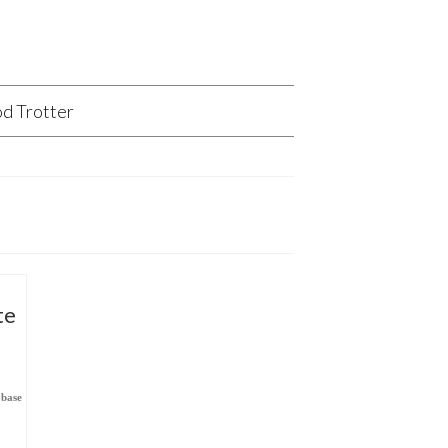
d Trotter
te
 base