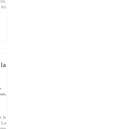
ssi,
 les
 la
s
itifs
,
à la
. La
bien