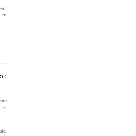
ette
e en
o :
cettes
 riz
,
ale,