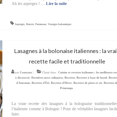
Ah les asperges ! …
Lire la suite­­
Asperges
,
Beurre
,
Parmesan
,
Vinaigre balsamique
Lasagnes à la bolonaise italiennes : la vra
recette facile et traditionnelle
par
Couteaux
|
Classé dans :
Cuisine et recettes italiennes : les meilleures re
à découvrir
,
Dernières news culinaires
,
Recettes
,
Recettes à base de boeuf
,
Recett
d'Automne
,
Recettes d'Été
,
Recettes d'Hiver
,
Recettes de pâtes et riz
,
Recettes d
Printemps
La vraie recette des lasagnes à la bolognaise traditionnelle
l’italienne comme à Bologne ! Pour de véritables lasagnes facil
faire.