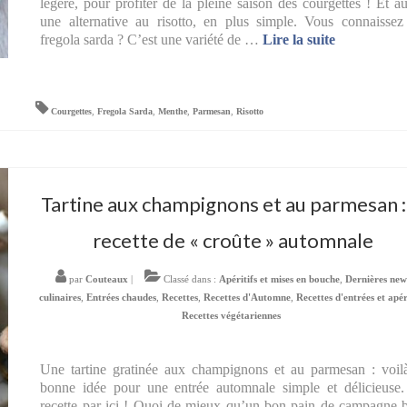
légère, pour profiter de la pleine saison des courgettes ! Et au
une alternative au risotto, en plus simple. Vous connaissez
fregola sarda ? C’est une variété de …
Lire la suite­­
Courgettes
,
Fregola Sarda
,
Menthe
,
Parmesan
,
Risotto
Tartine aux champignons et au parmesan :
recette de « croûte » automnale
par
Couteaux
|
Classé dans :
Apéritifs et mises en bouche
,
Dernières new
culinaires
,
Entrées chaudes
,
Recettes
,
Recettes d'Automne
,
Recettes d'entrées et apér
Recettes végétariennes
Une tartine gratinée aux champignons et au parmesan : voil
bonne idée pour une entrée automnale simple et délicieuse
recette par ici ! Quoi de mieux qu’un bon pain de campagne 