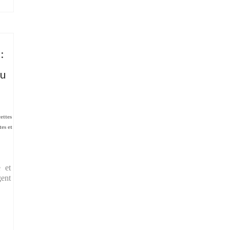
:
ou
cettes
tes et
e et
gent