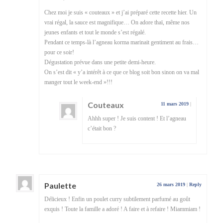
Chez moi je suis « couteaux » et j’ai préparé cette recette hier. Un
vrai régal, la sauce est magnifique… On adore thaï, même nos
jeunes enfants et tout le monde s’est régalé.
Pendant ce temps-là l’agneau korma marinait gentiment au frais…
pour ce soir!
Dégustation prévue dans une petite demi-heure.
On s’est dit « y’a intérêt à ce que ce blog soit bon sinon on va mal
manger tout le week-end »!!!
Couteaux
11 mars 2019
|
Ahhh super ! Je suis content ! Et l’agneau
c’était bon ?
Paulette
26 mars 2019
|
Reply
Délicieux ! Enfin un poulet curry subtilement parfumé au goût
exquis ! Toute la famille a adoré ! A faire et à refaire ! Miammiam !