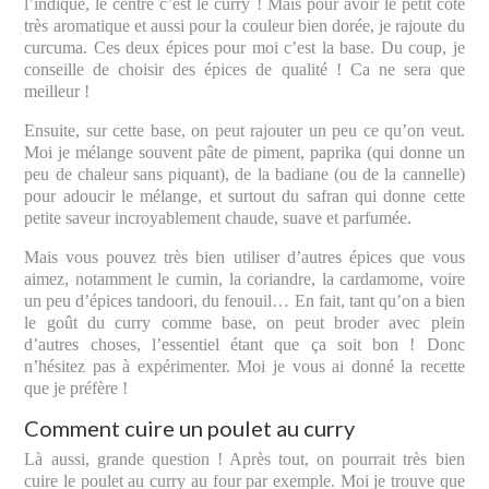
l’indique, le centre c’est le curry ! Mais pour avoir le petit côté
très aromatique et aussi pour la couleur bien dorée, je rajoute du
curcuma. Ces deux épices pour moi c’est la base. Du coup, je
conseille de choisir des épices de qualité ! Ca ne sera que
meilleur !
Ensuite, sur cette base, on peut rajouter un peu ce qu’on veut.
Moi je mélange souvent pâte de piment, paprika (qui donne un
peu de chaleur sans piquant), de la badiane (ou de la cannelle)
pour adoucir le mélange, et surtout du safran qui donne cette
petite saveur incroyablement chaude, suave et parfumée.
Mais vous pouvez très bien utiliser d’autres épices que vous
aimez, notamment le cumin, la coriandre, la cardamome, voire
un peu d’épices tandoori, du fenouil… En fait, tant qu’on a bien
le goût du curry comme base, on peut broder avec plein
d’autres choses, l’essentiel étant que ça soit bon ! Donc
n’hésitez pas à expérimenter. Moi je vous ai donné la recette
que je préfère !
Comment cuire un poulet au curry
Là aussi, grande question ! Après tout, on pourrait très bien
cuire le poulet au curry au four par exemple. Moi je trouve que