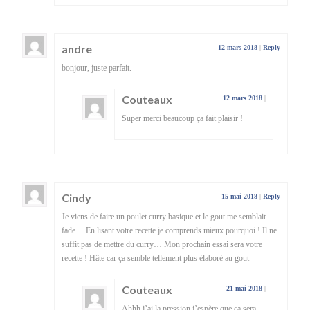
andre
12 mars 2018
|
Reply
bonjour, juste parfait.
Couteaux
12 mars 2018
|
Super merci beaucoup ça fait plaisir !
Cindy
15 mai 2018
|
Reply
Je viens de faire un poulet curry basique et le gout me semblait
fade… En lisant votre recette je comprends mieux pourquoi ! Il ne
suffit pas de mettre du curry… Mon prochain essai sera votre
recette ! Hâte car ça semble tellement plus élaboré au gout
Couteaux
21 mai 2018
|
Ahhh j’ai la pression j’espère que ça sera