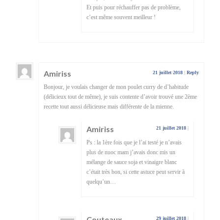
Et puis pour réchauffer pas de problème,
c’est même souvent meilleur !
Amiriss
21 juillet 2018
|
Reply
Bonjour, je voulais changer de mon poulet curry de d’habitude
(délicieux tout de même), je suis contente d’avoir trouvé une 2ème
recette tout aussi délicieuse mais différente de la mienne.
Amiriss
21 juillet 2018
|
Ps : la 1ère fois que je l’ai testé je n’avais
plus de nuoc mam j’avais donc mis un
mélange de sauce soja et vinaigre blanc
c’était très bon, si cette astuce peut servir à
quelqu’un…
Couteaux
29 juillet 2018
|