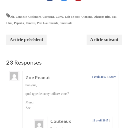
Ail
,
Cannelle
,
Coriandre
,
Curcuma
,
Curry
,
Lait de coco
,
Oignons
,
Oignons frits
,
Pak
Choi
,
Paprika
,
Piments
,
Pois Gourmands
,
Sucré-salé
Article précédent
Article suivant
23 Responses
Zoe Peanut
4 avril 2017
|
Reply
bonjour,
quel type de curry utilisez vous?
Merci
Zoe
Couteaux
12 avril 2017
|