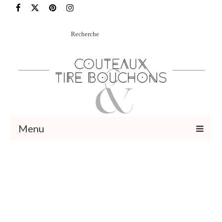
Rechercher
:
Menu
Recettes
Vins et cocktails
Restaurants – Sorties
Food Trotter