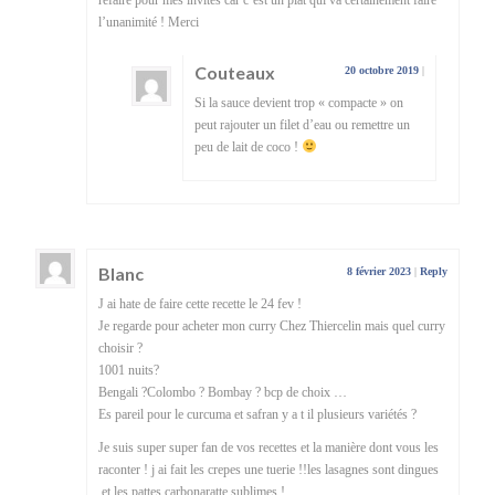
refaire pour mes invités car c’est un plat qui va certainement faire
l’unanimité ! Merci
Couteaux
20 octobre 2019
|
Si la sauce devient trop « compacte » on
peut rajouter un filet d’eau ou remettre un
peu de lait de coco !
Blanc
8 février 2023
|
Reply
J ai hate de faire cette recette le 24 fev !
Je regarde pour acheter mon curry Chez Thiercelin mais quel curry
choisir ?
1001 nuits?
Bengali ?Colombo ? Bombay ? bcp de choix …
Es pareil pour le curcuma et safran y a t il plusieurs variétés ?
Je suis super super fan de vos recettes et la manière dont vous les
raconter ! j ai fait les crepes une tuerie !!les lasagnes sont dingues
,et les pattes carbonaratte sublimes !