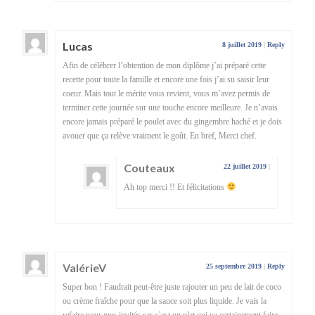
Lucas
8 juillet 2019
|
Reply
Afin de célébrer l’obtention de mon diplôme j’ai préparé cette
recette pour toute la famille et encore une fois j’ai su saisir leur
coeur. Mais tout le mérite vous revient, vous m’avez permis de
terminer cette journée sur une touche encore meilleure. Je n’avais
encore jamais préparé le poulet avec du gingembre haché et je dois
avouer que ça relève vraiment le goût. En bref, Merci chef.
Couteaux
22 juillet 2019
|
Ah top merci !! Et félicitations
ValérieV
25 septembre 2019
|
Reply
Super bon ! Faudrait peut-être juste rajouter un peu de lait de coco
ou crème fraîche pour que la sauce soit plus liquide. Je vais la