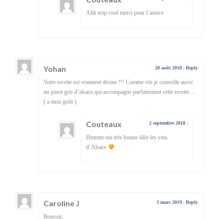
Ahh trop cool merci pour l’astuce
Yohan
28 août 2018
|
Reply
Votre recette est vraiment divine !!! Comme vin je conseille aussi
un pinot gris d’alsace qui accompagne parfaitement cette recette…
( a mon goût ).
Couteaux
2 septembre 2018
|
Hmmm oui très bonne idée les vins
d’Alsace
Caroline J
3 mars 2019
|
Reply
Bonsoir,