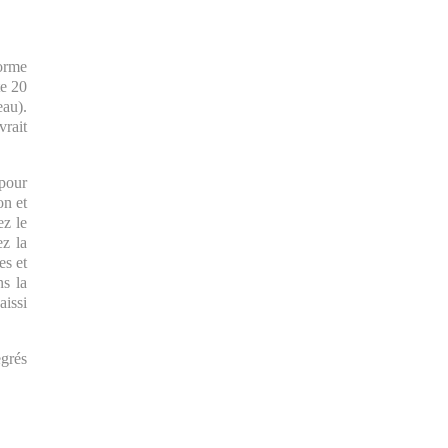
forme
te 20
eau).
vrait
 pour
on et
ez le
ez la
es et
ns la
aissi
egrés