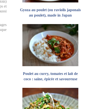
loin)
ps et
Gyoza au poulet (ou raviolis japonais
aussi
au poulet), made in Japan
mages
asque
Poulet au curry, tomates et lait de
coco : saine, épicée et savoureuse