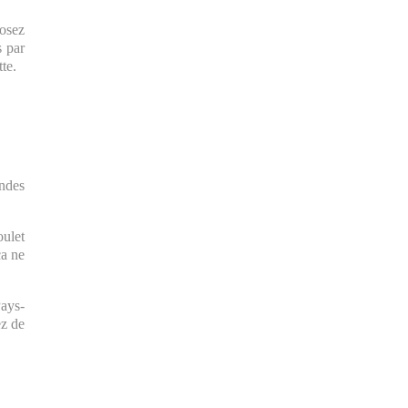
posez
s par
te.
andes
oulet
ça ne
Pays-
ez de