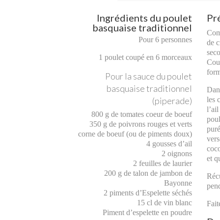
Ingrédients du poulet
Pr
basquaise traditionnel
Comm
Pour 6 personnes
de c
seco
1 poulet coupé en 6 morceaux
Coup
form
Pour la sauce du poulet
basquaise traditionnel
Dans
les 
(piperade)
l’ai
800 g de tomates coeur de boeuf
poul
350 g de poivrons rouges et verts
puré
corne de boeuf (ou de piments doux)
vers
4 gousses d’ail
coco
2 oignons
et q
2 feuilles de laurier
200 g de talon de jambon de
Récu
Bayonne
pend
2 piments d’Espelette séchés
15 cl de vin blanc
Fait
Piment d’espelette en poudre