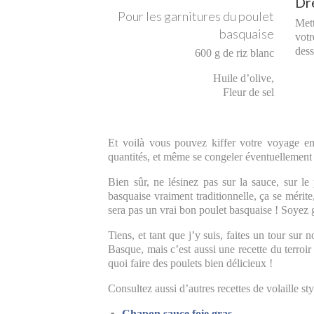
Dr
Pour les garnitures du poulet
Mett
basquaise
votr
dess
600 g de riz blanc
Huile d’olive,
Fleur de sel
Et voilà vous pouvez kiffer votre voyage en 
quantités, et même se congeler éventuellement 
Bien sûr, ne lésinez pas sur la sauce, sur l
basquaise vraiment traditionnelle, ça se mérit
sera pas un vrai bon poulet basquaise ! Soyez 
Tiens, et tant que j’y suis, faites un tour sur 
Basque, mais c’est aussi une recette du terroir
quoi faire des poulets bien délicieux !
Consultez aussi d’autres recettes de volaille sty
Chapon sauce foie gras