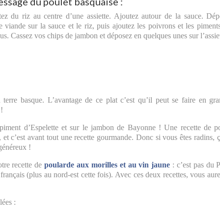
essage du poulet basquaise :
ez du riz au centre d’une assiette. Ajoutez autour de la sauce. Dé
e viande sur la sauce et le riz, puis ajoutez les poivrons et les piment
us. Cassez vos chips de jambon et déposez en quelques unes sur l’assiet
terre basque. L’avantage de ce plat c’est qu’il peut se faire en gr
!
e piment d’Espelette et sur le jambon de Bayonne ! Une recette de p
e, et c’est avant tout une recette gourmande. Donc si vous êtes radins, 
généreux !
notre recette de
poularde aux morilles et au vin jaune
: c’est pas du 
 français (plus au nord-est cette fois). Avec ces deux recettes, vous aur
lées :