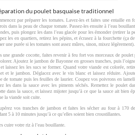
éparation du poulet basquaise traditionnel
encez par préparer les tomates. Lavez-les et faites une entaille en 
roix dans la peau de chaque tomate. Passez-les ensuite à l’eau bouillan
ndes, puis plongez les dans l’eau glacée pour les émonder (retirer la p
ez les en quartiers, retirez les pépins, et écrasez à la fourchette (ça de
er une purée si les tomates sont assez mûres, sinon, mixez légèrement).
 une grande cocotte, faites revenir à feu fort vos morceaux de poulet
colorer. Ajoutez le jambon de Bayonne en grosses tranches, puis l’oign
l et laissez les les sucs se former. Quand votre viande est colorée, retir
et et le jambon. Déglacez avec le vin blanc et laissez réduire. Ajout
e de tomate puis les feuilles de laurier. Coupez vos poivrons en lamell
ez les dans la sauce avec les piments séchés. Remettez le poulet da
tte dans la sauce, et laissez mijoter jusqu’à ce que la sauce ait bien ép
ue la viande soit cuite.
pérez vos tranches de jambon et faites les sécher au four à 170 d
ant 5 à 10 minutes jusqu’à ce qu’elles soient bien croustillantes.
es cuire votre riz à l’eau bouillante.