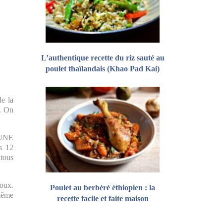
L’authentique recette du riz sauté au
poulet thaïlandais (Khao Pad Kai)
de la
x. On
 UNE
s 12
 tous
doux.
Poulet au berbéré éthiopien : la
 même
recette facile et faite maison