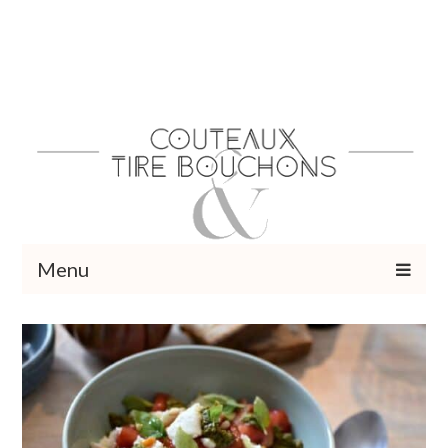
Menu
Recettes
Vins et cocktails
Restaurants – Sorties
Food Trotter