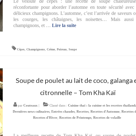
Le velouté de cèpes : une recette de soupe chaleureuse
réconfortante pour aborder l’automne en toute sécurité avec
délicieux champignons. L’automne, c’est l’arrivée de saveurs o
les courges, les châtaignes, les noisettes… Mais aussi 
champignons, et …
Lire la suite­­
Cèpes
,
Champignons
,
Crème
,
Poireau
,
Soupe
Soupe de poulet au lait de coco, galanga 
citronnelle – Tom Kha Kaï
par
Couteaux
|
Classé dans :
Cuisine thaï : la cuisine et les recettes thaïland
Dernières news culinaires
,
Entrées chaudes
,
Recettes
,
Recettes d'Automne
,
Recettes 
Recettes d'Hiver
,
Recettes de Printemps
,
Recettes de volaille
La meilleure recette de Tom Kha Kaï, ou soupe de poulet