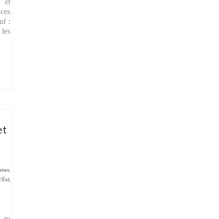
 et
 ces
uf :
les
et
aises
,
d'Été
,
 au