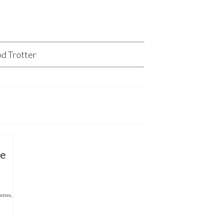
d Trotter
te
ettes
,