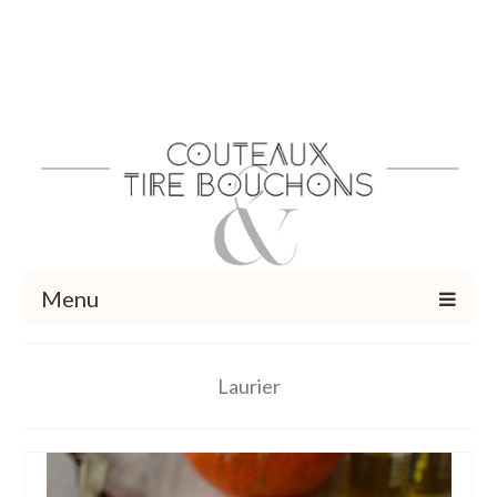
Menu
Recettes
Laurier
Vins et cocktails
Restaurants – Sorties
Food Trotter