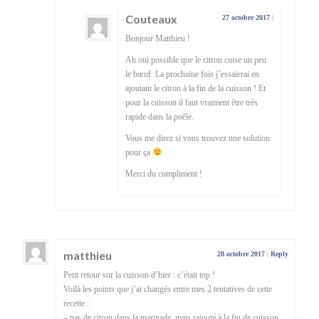
Couteaux
27 octobre 2017
|
Bonjour Matthieu !
Ah oui possible que le citron cuise un peu
le bœuf. La prochaine fois j’essaierai en
ajoutant le citron à la fin de la cuisson ! Et
pour la cuisson il faut vraiment être très
rapide dans la poêle.
Vous me direz si vous trouvez une solution
pour ça
Merci du compliment !
matthieu
28 octobre 2017
|
Reply
Petit retour sur la cuisson d’hier : c’était top !
Voilà les points que j’ai changés entre mes 2 tentatives de cette
recette :
– pas de citron dans la marinade, mais rajouté à la fin de cuisson