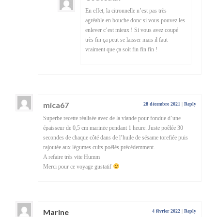
En effet, la citronnelle n’est pas très
agréable en bouche donc si vous pouvez les
enlever c’est mieux ! Si vous avez coupé
très fin ça peut se laisser mais il faut
vraiment que ça soit fin fin fin !
mica67
28 décembre 2021
|
Reply
Superbe recette réalisée avec de la viande pour fondue d’une
épaisseur de 0,5 cm marinėe pendant 1 heure. Juste poêlée 30
secondes de chaque côté dans de l’huile de sésame torefiée puis
rajoutée aux légumes cuits poêlés précédemment.
A refaire très vite Humm
Merci pour ce voyage gustatif
Marine
4 février 2022
|
Reply