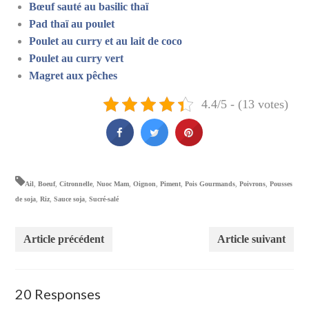
Bœuf sauté au basilic thaï
Pad thaï au poulet
Poulet au curry et au lait de coco
Poulet au curry vert
Magret aux pêches
4.4/5 - (13 votes)
Ail
,
Boeuf
,
Citronnelle
,
Nuoc Mam
,
Oignon
,
Piment
,
Pois Gourmands
,
Poivrons
,
Pousses
de soja
,
Riz
,
Sauce soja
,
Sucré-salé
Article précédent
Article suivant
20 Responses