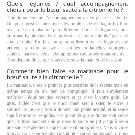
Quels légumes / quel accompagnement
choisir pour le bœuf sauté à la citronnelle ?
Traditionnellement, l’accompagnement de ce plat c’est du riz.
On peut aussi le faire avec des nouilles de riz façon bo bun,
mais c’est un plat un peu différent. Pour les légumes, pois
gourmands, piments doux, poivrons et choux chinois / pak choi
sont parfaits. En fait, on peut utiliser tous les légumes qui
peuvent se cuire au wok : carottes en lamelles, courgettes
sautées, haricots verts, champignons (pleurotes notamment)…
Tout dépend de ce que vous avez sous la main et de la saison.
Comment bien faire sa marinade pour le
bœuf sauté à la citronnelle ?
La marinade, c’est le point le plus sensible de la recette mais en
même temps ça n’a rien de compliqué. Il faut simplement
maîtriser l’équilibre des saveurs et ça c’est à votre goût. En
gros, l’idée c’est que le nuoc mam sert à saler, le sucre à
adoucir, le jus de citron à donner une petite acidité, et la sauce
soja à renforcer les goûts. Les quantités que je donne sont celles
que j’utilise, sachant que je dose le sucre au pif jusqu’à avoir
une sauce légèrement aigre-douce (il faut goûter). Mais si ça se
trouve, vous voudrez que ça soit plus sucré, moins salé, ou que