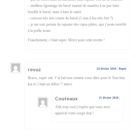
– meilleur égouttage du bœuf mariné de manière à ne pas faire
bouillir le bœuf, mais à bien le saisir
– cuisson très très courte du bœuf (1 min à feu très fort ?)
– je me suis permis de rajouter des cajou pilées, que j’avais torréfié
à la poêle avant.
Franchement, c’était super. Merci pour cette recette !
revuz
24 février 2018
|
Reply
Bravo, super site. J’ai fait tout comme vous dites pour le Tom kha
kai et c’était un délice !! merci.
Couteaux
25 février 2018
|
Ahh trop cool j’espère que vous avez
apprécié votre soupe thaï !