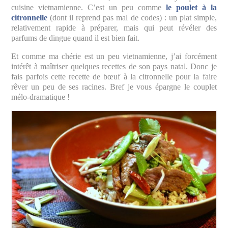
cuisine vietnamienne. C’est un peu comme
le poulet à la
citronnelle
(dont il reprend pas mal de codes) : un plat simple,
relativement rapide à préparer, mais qui peut révéler des
parfums de dingue quand il est bien fait.
Et comme ma chérie est un peu vietnamienne, j’ai forcément
intérêt à maîtriser quelques recettes de son pays natal. Donc je
fais parfois cette recette de bœuf à la citronnelle pour la faire
rêver un peu de ses racines. Bref je vous épargne le couplet
mélo-dramatique !