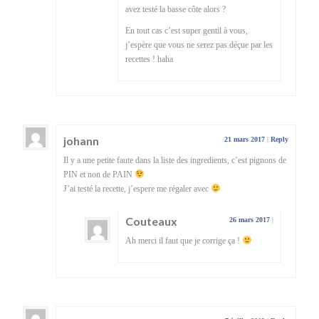
avez testé la basse côte alors ?
En tout cas c’est super gentil à vous,
j’espère que vous ne serez pas déçue par les
recettes ! haha
johann
21 mars 2017
|
Reply
Il y a une petite faute dans la liste des ingredients, c’est pignons de
PIN et non de PAIN
J’ai testé la recette, j’espere me régaler avec
Couteaux
26 mars 2017
|
Ah merci il faut que je corrige ça !