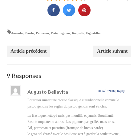
Amandes
,
Basilic
,
Parmesan
,
Pesto
,
Pignons
,
Roquette
,
Tagliatelles
Article précédent
Article suivant
9 Responses
Augusto Bellavita
20 août 2016
|
Reply
Pourquoi ruiner une recette classique et traditionnelle comme le
pistou génois? les règles du pistou génois sont strictes:
Le Basilique nettoyé mais pas mouillé, et jamais ébouillanté.
Pas de roquette ou autres. Les pignons pas grillés mais crus.
Ail, parmesan et pecorino (fromage de brebis sarde)
le gros sel écrasé avec le basilique sert à garder la couleur verte ,