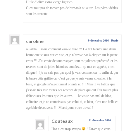
Huile d’olive extra vierge ligurien.
C’est tout pas de tomate pas de bresaola ou autre. Les pâtes idéales
sont les trenette.
caroline
9 décembre 2016
|
Reply
oulalala… mais comment vais-je faire !!! Ca fait bientôt une demi
heure que je suis sur ce site, et je n’arrive pas à cliquer sur la petite
croix !!! J’ai envie de tout essayer, tout est joliment présenté, et les
recettes sont de jolies histoires contées… ça met en appétit, c’est
dingue !!! je ne sais pas par quoi je vais commencer… enfin si, par
la basse côte grillée car c’est ça que je suis venue chercher à la
base, et google m’a gentiment orienté ici !!! Mais il va falloir que
j’essaie très vite toutes ces recettes de pâtes qui ont l’air toutes plus
délicieuses les unes que les autres…. Je visite pas mal de blog
culinaire, et je ne connaissais pas celui-ci, et bien, c’est une belle et
agréable découverte !!! Merci pour votre travail !
Couteaux
11 décembre 2016
|
Haa c’est trop sympa
! Est-ce que vous