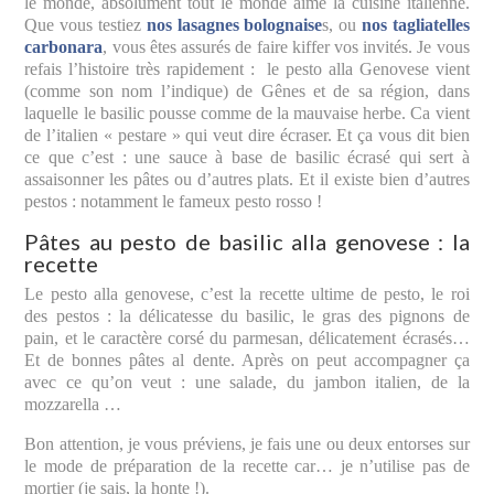
le monde, absolument tout le monde aime la cuisine italienne.
Que vous testiez
nos lasagnes bolognaise
s, ou
nos tagliatelles
carbonara
, vous êtes assurés de faire kiffer vos invités. Je vous
refais l’histoire très rapidement : le pesto alla Genovese vient
(comme son nom l’indique) de Gênes et de sa région, dans
laquelle le basilic pousse comme de la mauvaise herbe. Ca vient
de l’italien « pestare » qui veut dire écraser. Et ça vous dit bien
ce que c’est : une sauce à base de basilic écrasé qui sert à
assaisonner les pâtes ou d’autres plats. Et il existe bien d’autres
pestos : notamment le fameux pesto rosso !
Pâtes au pesto de basilic alla genovese : la
recette
Le pesto alla genovese, c’est la recette ultime de pesto, le roi
des pestos : la délicatesse du basilic, le gras des pignons de
pain, et le caractère corsé du parmesan, délicatement écrasés…
Et de bonnes pâtes al dente. Après on peut accompagner ça
avec ce qu’on veut : une salade, du jambon italien, de la
mozzarella …
Bon attention, je vous préviens, je fais une ou deux entorses sur
le mode de préparation de la recette car… je n’utilise pas de
mortier (je sais, la honte !).