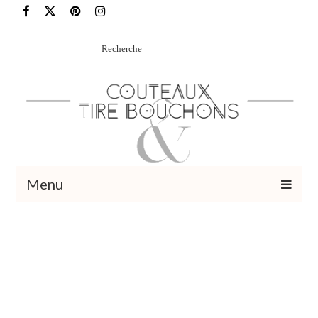
Rechercher
:
Menu
Recettes
Vins et cocktails
Restaurants – Sorties
Food Trotter