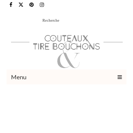
Rechercher
:
Menu
Recettes
Vins et cocktails
Restaurants – Sorties
Food Trotter