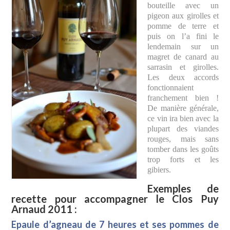
bouteille avec un
pigeon aux girolles et
pomme de terre et
puis on l’a fini le
lendemain sur un
magret de canard au
sarrasin et girolles.
Les deux accords
fonctionnaient
franchement bien !
De manière générale,
ce vin ira bien avec la
plupart des viandes
rouges, mais sans
tomber dans les goûts
trop forts et les
gibiers.
Exemples de
recette pour accompagner le Clos Puy
Arnaud 2011 :
Epaule d’agneau de 7 heures et ses pommes de