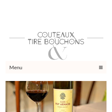
Menu
Recettes
Vins et cocktails
Restaurants – Sorties
Food Trotter