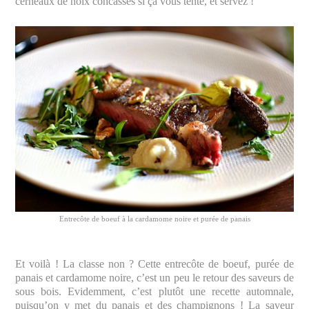
cerneaux de noix concassés si ça vous tente, et servez !
Entrecôte de boeuf à la cardamome noire et purée de panais
Et voilà ! La classe non ? Cette entrecôte de boeuf, purée de
panais et cardamome noire, c’est un peu le retour des saveurs de
sous bois. Evidemment, c’est plutôt une recette automnale,
puisqu’on y met du panais et des champignons ! La saveur