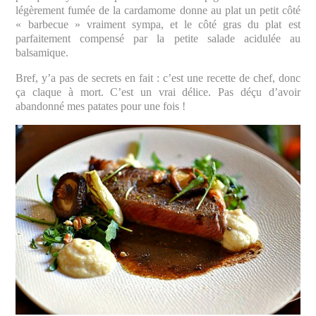
légèrement fumée de la cardamome donne au plat un petit côté
« barbecue » vraiment sympa, et le côté gras du plat est
parfaitement compensé par la petite salade acidulée au
balsamique.
Bref, y’a pas de secrets en fait : c’est une recette de chef, donc
ça claque à mort. C’est un vrai délice. Pas déçu d’avoir
abandonné mes patates pour une fois !