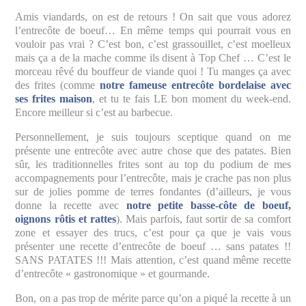
Amis viandards, on est de retours ! On sait que vous adorez
l’entrecôte de boeuf… En même temps qui pourrait vous en
vouloir pas vrai ? C’est bon, c’est grassouillet, c’est moelleux
mais ça a de la mache comme ils disent à Top Chef … C’est le
morceau rêvé du bouffeur de viande quoi ! Tu manges ça avec
des frites (comme
notre fameuse entrecôte bordelaise avec
ses frites maison
, et tu te fais LE bon moment du week-end.
Encore meilleur si c’est au barbecue.
Personnellement, je suis toujours sceptique quand on me
présente une entrecôte avec autre chose que des patates. Bien
sûr, les traditionnelles frites sont au top du podium de mes
accompagnements pour l’entrecôte, mais je crache pas non plus
sur de jolies pomme de terres fondantes (d’ailleurs, je vous
donne la recette avec
notre petite basse-côte de boeuf,
oignons rôtis et rattes
). Mais parfois, faut sortir de sa comfort
zone et essayer des trucs, c’est pour ça que je vais vous
présenter une recette d’entrecôte de boeuf … sans patates !!
SANS PATATES !!! Mais attention, c’est quand même recette
d’entrecôte « gastronomique » et gourmande.
Bon, on a pas trop de mérite parce qu’on a piqué la recette à un