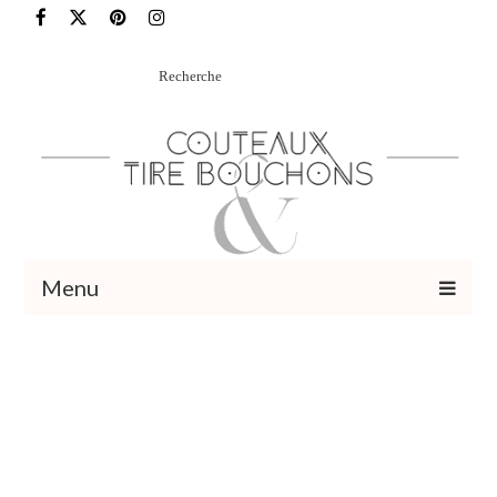
Rechercher
:
Menu
Recettes
Vins et cocktails
Restaurants – Sorties
Food Trotter