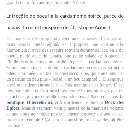
grand chef qu’on adore, Christophe Aribert.
Entrecôte de boeuf à la cardamome noirée, purée de
panais : la recette inspirée de Christophe Aribert
Le monsieur officie quand même aux Terrasses d’Uriage, un
deux étoiles plutôt réputé, et il propose une cuisine très
harmonieuse, avec des saveurs souvent étonnantes. Ici, on a du
boeuf, marié avec du panais, une petite salade de roquette à
l’huile de noix et avec une drôle d’épice : la cardamome noire !
Vous connaissez sans doute la cardamome verte, avec sa petite
odeur citronnée ? Eh bien là c’est sa cousine, qui a une odeur et
un parfum un peu plus « boisé », un peu camphré… Disons que
c’est une odeur citronnée à la fois mentholée et fumée. C’est
très particulier, et c’est aussi très bon. Si vous ne savez pas où
en acheter, je vous conseille deux adresses : à Paris vous avez
la
boutique Thiercelin ici
, et à Bordeaux, le fameux
Dock des
Epices
. Mais si vraiment vous y mettez de la mauvaise volonté
et que vous ne voulez pas en acheter, essayez un peu de sel
fumé par exemple ! Ça sera pas aussi bon mais ça devrait être
pas mal !