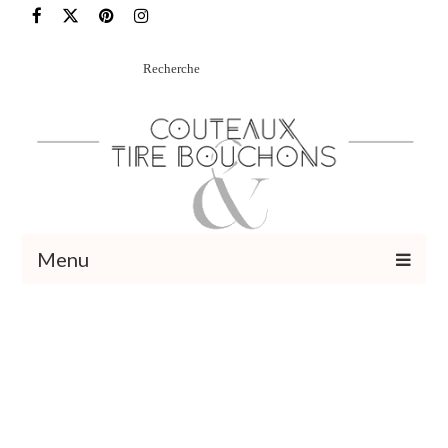
Rechercher
:
Menu
Recettes
Vins et cocktails
Restaurants – Sorties
Food Trotter