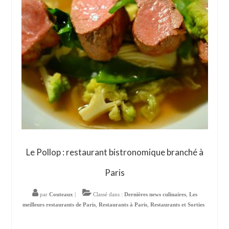
Le Pollop : restaurant bistronomique branché à
Paris
par
Couteaux
|
Classé dans :
Dernières news culinaires
,
Les
meilleurs restaurants de Paris
,
Restaurants à Paris
,
Restaurants et Sorties