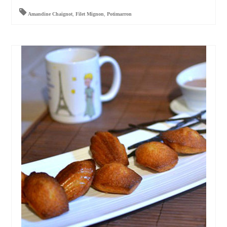
Amandine Chaignot
,
Filet Mignon
,
Potimarron