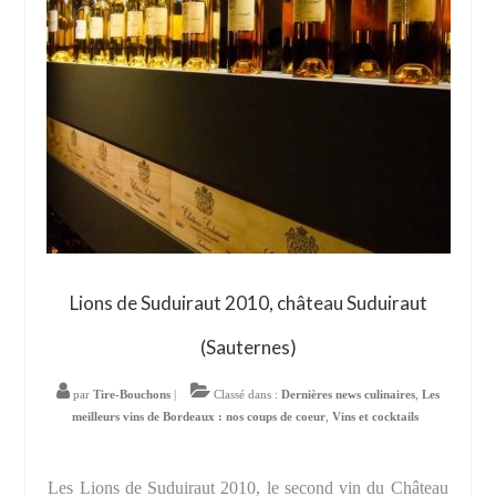
Lions de Suduiraut 2010, château Suduiraut
(Sauternes)
par
Tire-Bouchons
|
Classé dans :
Dernières news culinaires
,
Les
meilleurs vins de Bordeaux : nos coups de coeur
,
Vins et cocktails
Les Lions de Suduiraut 2010, le second vin du Château