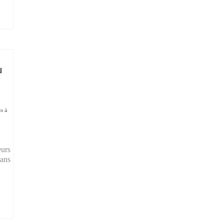
u
ts à
urs
dans