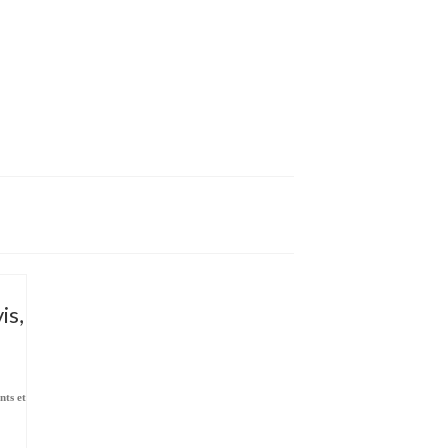
is,
nts et