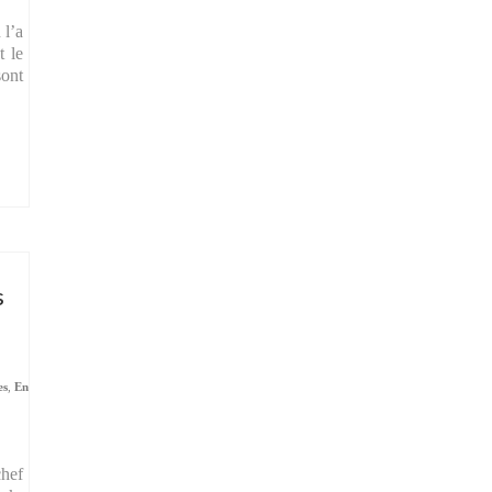
 l’a
t le
sont
s
es
,
En
chef