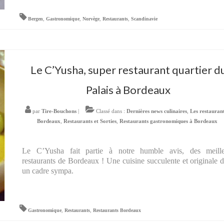
Bergen
,
Gastronomique
,
Norvège
,
Restaurants
,
Scandinavie
Le C’Yusha, super restaurant quartier d
Palais à Bordeaux
par
Tire-Bouchons
|
Classé dans :
Dernières news culinaires
,
Les restauran
Bordeaux
,
Restaurants et Sorties
,
Restaurants gastronomiques à Bordeaux
Le C’Yusha fait partie à notre humble avis, des meille
restaurants de Bordeaux ! Une cuisine succulente et originale 
un cadre sympa.
Gastronomique
,
Restaurants
,
Restaurants Bordeaux