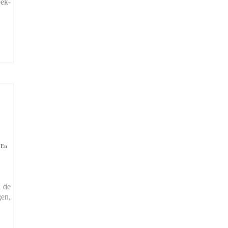
eek-
,
En
x de
gen,