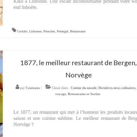
Kiko à Lisbonne. Une escale incontournable pendant votre w
end lisboète.
Ceviche
,
Lisbonne
,
Peruvien
,
Portugal
,
Restaurants
1877, le meilleur restaurant de Bergen,
Norvège
par
Couteaux
|
Classé dans :
Cuisine du monde
,
Dernières news culinaires
voyage
,
Restaurants et Sorties
Le 1877, un restaurant qui met à l’honneur les produits locau
saison et une cuisine sublime. Le meilleur restaurant de Ber
Norvège ?