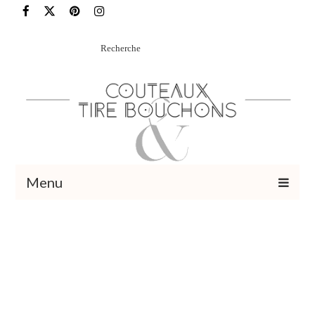
Rechercher
:
Menu
Recettes
Vins et cocktails
Restaurants – Sorties
Food Trotter