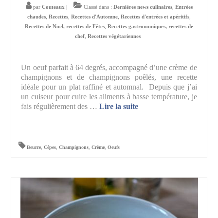
par
Couteaux
|
Classé dans :
Dernières news culinaires
,
Entrées
chaudes
,
Recettes
,
Recettes d'Automne
,
Recettes d'entrées et apéritifs
,
Recettes de Noël, recettes de Fêtes
,
Recettes gastronomiques, recettes de
chef
,
Recettes végétariennes
Un oeuf parfait à 64 degrés, accompagné d’une crème de
champignons et de champignons poêlés, une recette
idéale pour un plat raffiné et automnal. Depuis que j’ai
un cuiseur pour cuire les aliments à basse température, je
fais régulièrement des …
Lire la suite­­
Beurre
,
Cèpes
,
Champignons
,
Crème
,
Oeufs