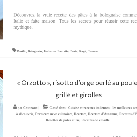
Découvrez la vraie recette des pâtes à la bolognaise comm
Italie et faite maison. Tous les secrets pour réussir cette rec
mythique.
Basilic
,
Bolognaise
,
Italienne
,
Pancetta
,
Pasta
,
Ragù
,
Tomate
« Orzotto », risotto d’orge perlé au poul
grillé et girolles
par
Couteaux
|
Classé dans :
Cuisine et recettes italiennes : les meilleures re
à découvrir
,
Dernières news culinaires
,
Recettes
,
Recettes d'Automne
,
Recettes d'
Recettes de pâtes et riz
,
Recettes de volaille