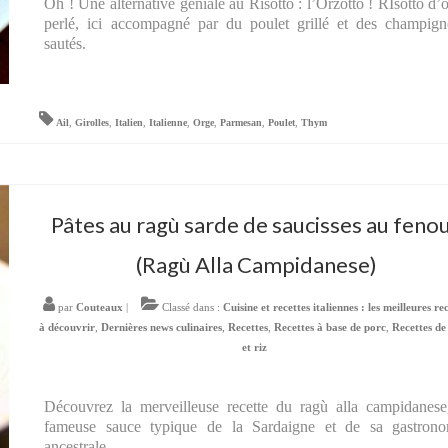
Oh ! Une alternative géniale au Risotto : l’Orzotto ! RIsotto d’
perlé, ici accompagné par du poulet grillé et des champig
sautés.
Ail
,
Girolles
,
Italien
,
Italienne
,
Orge
,
Parmesan
,
Poulet
,
Thym
Pâtes au ragù sarde de saucisses au fenou
(Ragù Alla Campidanese)
par
Couteaux
|
Classé dans :
Cuisine et recettes italiennes : les meilleures re
à découvrir
,
Dernières news culinaires
,
Recettes
,
Recettes à base de porc
,
Recettes de
et riz
Découvrez la merveilleuse recette du ragù alla campidanese
fameuse sauce typique de la Sardaigne et de sa gastrono
ancestrale …