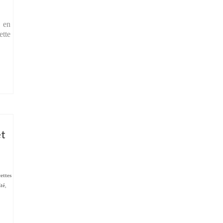
e en
ette
et
cettes
Été
,