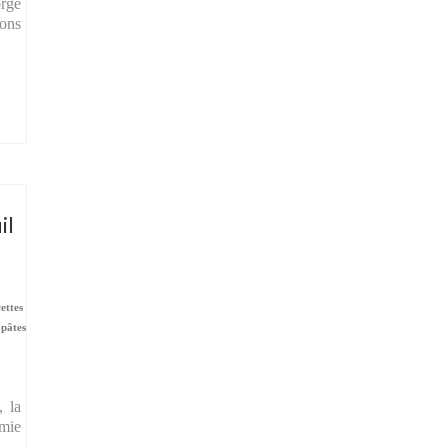
orge
nons
il
cettes
 pâtes
, la
mie