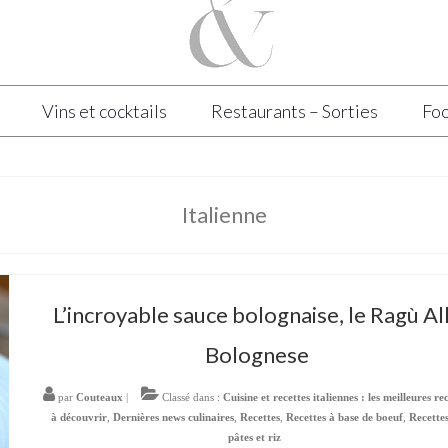
Vins et cocktails
Restaurants – Sorties
Foo
Italienne
L’incroyable sauce bolognaise, le Ragù Al
Bolognese
par
Couteaux
|
Classé dans :
Cuisine et recettes italiennes : les meilleures re
à découvrir
,
Dernières news culinaires
,
Recettes
,
Recettes à base de boeuf
,
Recette
pâtes et riz