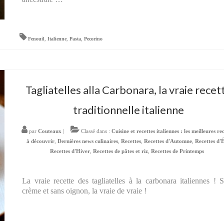
Fenouil
,
Italienne
,
Pasta
,
Pecorino
Tagliatelles alla Carbonara, la vraie recet
traditionnelle italienne
par
Couteaux
|
Classé dans :
Cuisine et recettes italiennes : les meilleures re
à découvrir
,
Dernières news culinaires
,
Recettes
,
Recettes d'Automne
,
Recettes d'
Recettes d'Hiver
,
Recettes de pâtes et riz
,
Recettes de Printemps
La vraie recette des tagliatelles à la carbonara italiennes ! 
crème et sans oignon, la vraie de vraie !