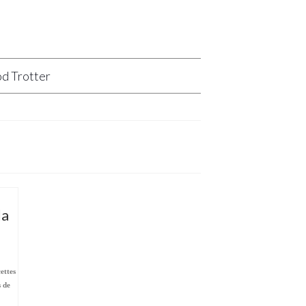
d Trotter
la
cettes
s de