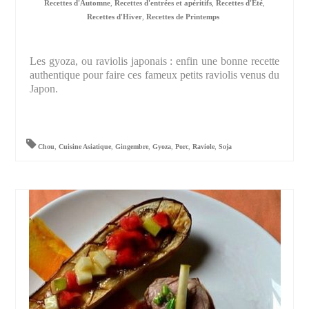
Recettes d'Automne
,
Recettes d'entrées et apéritifs
,
Recettes d'Été
,
Recettes d'Hiver
,
Recettes de Printemps
Les gyoza, ou raviolis japonais : enfin une bonne recette
authentique pour faire ces fameux petits raviolis venus du
Japon.
Chou
,
Cuisine Asiatique
,
Gingembre
,
Gyoza
,
Porc
,
Raviole
,
Soja