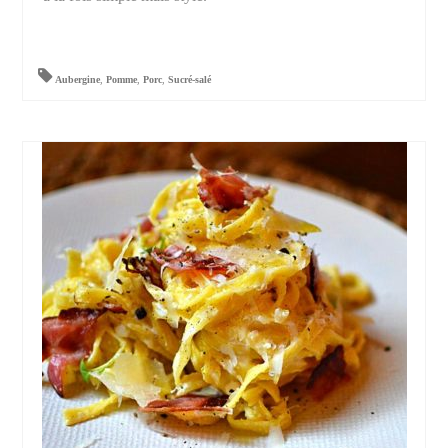
Aubergine
,
Pomme
,
Porc
,
Sucré-salé