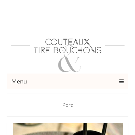
Menu
Recettes
Porc
Vins et cocktails
Restaurants – Sorties
Food Trotter