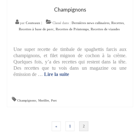
Champignons
par
Couteaux
|
Classé dans :
Dernières news culinaires
,
Recettes
,
Recettes à base de porc
,
Recettes de Printemps
,
Recettes de viandes
Une super recette de timbale de spaghettis farcis aux
champignons, et filet mignon de cochon à la crème.
Quelques fois, y’a des recettes qui restent dans la tête.
Des recettes que tu vois dans un magazine ou une
émission de …
Lire la suite­­
Champignons
,
Morilles
,
Porc
Pagination
«
1
2
des