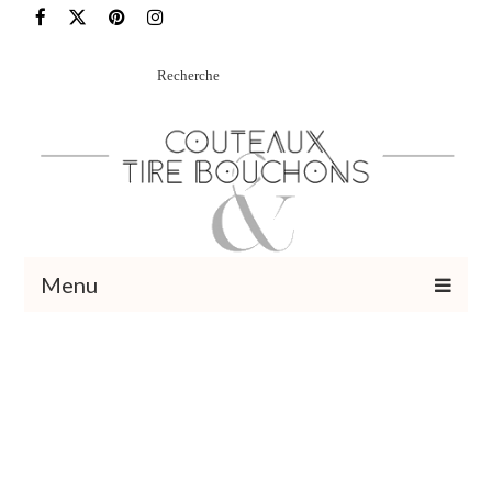
Rechercher
:
Menu
Recettes
Vins et cocktails
Restaurants – Sorties
Food Trotter