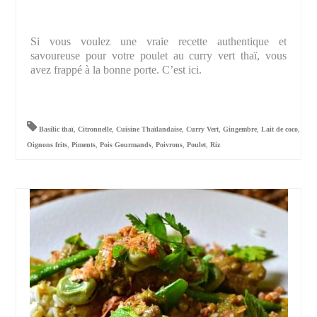
Si vous voulez une vraie recette authentique et
savoureuse pour votre poulet au curry vert thaï, vous
avez frappé à la bonne porte. C’est ici.
Basilic thaï
,
Citronnelle
,
Cuisine Thaïlandaise
,
Curry Vert
,
Gingembre
,
Lait de coco
,
Oignons frits
,
Piments
,
Pois Gourmands
,
Poivrons
,
Poulet
,
Riz