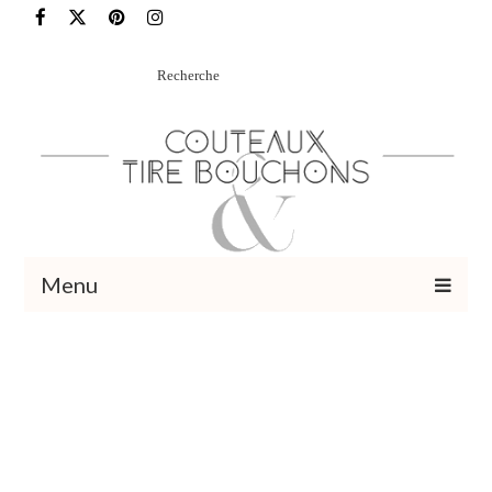
Rechercher
:
Menu
Recettes
Vins et cocktails
Restaurants – Sorties
Food Trotter