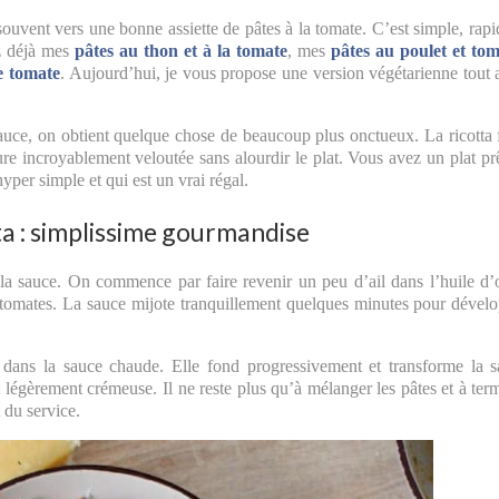
souvent vers une bonne assiette de pâtes à la tomate. C’est simple, rapi
ez déjà mes
pâtes au thon et à la tomate
, mes
pâtes au poulet et to
e tomate
. Aujourd’hui, je vous propose une version végétarienne tout 
 sauce, on obtient quelque chose de beaucoup plus onctueux. La ricotta
re incroyablement veloutée sans alourdir le plat. Vous avez un plat pr
yper simple et qui est un vrai régal.
tta : simplissime gourmandise
e la sauce. On commence par faire revenir un peu d’ail dans l’huile d’
e tomates. La sauce mijote tranquillement quelques minutes pour dével
t dans la sauce chaude. Elle fond progressivement et transforme la 
légèrement crémeuse. Il ne reste plus qu’à mélanger les pâtes et à ter
 du service.