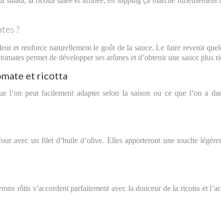
ta salata, la ricotta salée et affinée, en topping ça marche furieusement 
ates ?
ur et renforce naturellement le goût de la sauce. Le faire revenir que
es tomates permet de développer ses arômes et d’obtenir une sauce plus ri
omate et ricotta
que l’on peut facilement adapter selon la saison ou ce que l’on a da
our avec un filet d’huile d’olive. Elles apporteront une touche légèr
rons rôtis s’accordent parfaitement avec la douceur de la ricotta et l’ac