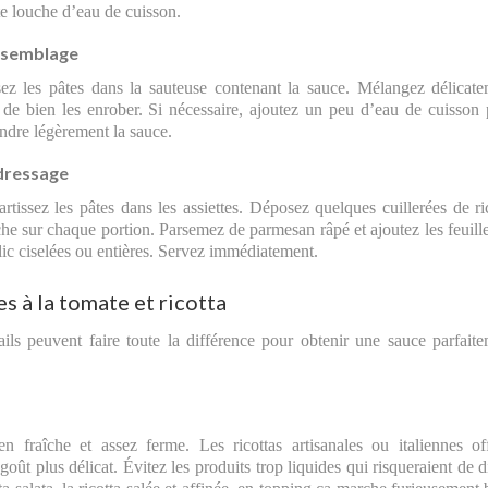
te louche d’eau de cuisson.
ssemblage
ez les pâtes dans la sauteuse contenant la sauce. Mélangez délicat
 de bien les enrober. Si nécessaire, ajoutez un peu d’eau de cuisson
ndre légèrement la sauce.
dressage
rtissez les pâtes dans les assiettes. Déposez quelques cuillerées de ri
che sur chaque portion. Parsemez de parmesan râpé et ajoutez les feuill
lic ciselées ou entières. Servez immédiatement.
es à la tomate et ricotta
ails peuvent faire toute la différence pour obtenir une sauce parfait
n fraîche et assez ferme. Les ricottas artisanales ou italiennes of
ût plus délicat. Évitez les produits trop liquides qui risqueraient de d