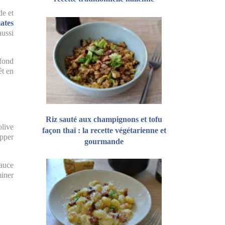
de et
mates
aussi
 fond
êt en
Riz sauté aux champignons et tofu
olive
façon thaï : la recette végétarienne et
opper
gourmande
sauce
miner