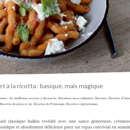
et à la ricotta : basique, mais magique
iennes : les meilleures recettes à découvrir
,
Dernières news culinaires
,
Recettes
,
Recettes d'Au
Recettes de pâtes et riz
,
Recettes de Printemps
,
Recettes végétariennes
nd classique italien revisité avec une sauce généreuse, crémeus
onomique et absolument délicieuse pour un repas convivial en semai