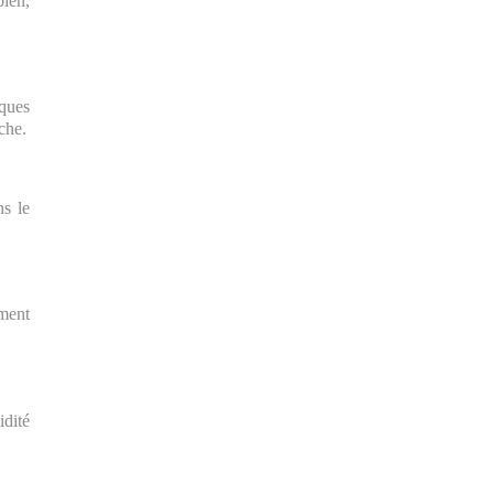
bien,
lques
che.
ns le
ement
idité