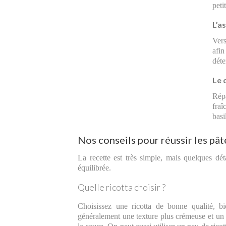
peti
L’a
Vers
afin
déte
Le 
Répa
fraî
basi
Nos conseils pour réussir les pât
La recette est très simple, mais quelques dét
équilibrée.
Quelle ricotta choisir ?
Choisissez une ricotta de bonne qualité, bie
généralement une texture plus crémeuse et un go