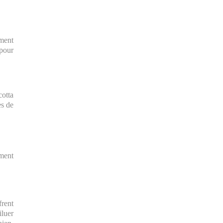
ement
 pour
cotta
es de
ement
frent
iluer