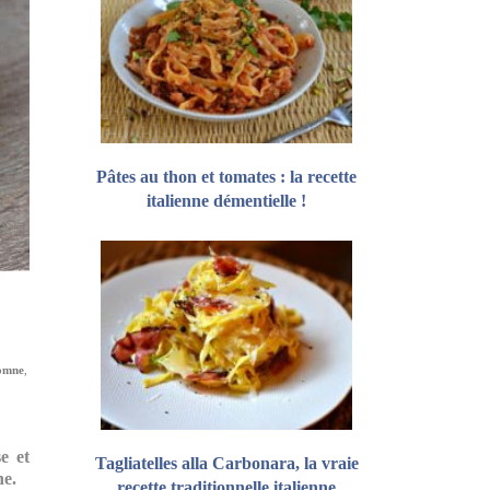
Pâtes au thon et tomates : la recette
italienne démentielle !
tomne
,
e et
Tagliatelles alla Carbonara, la vraie
ne.
recette traditionnelle italienne