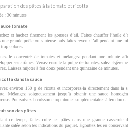
paration des pâtes à la tomate et ricotta
e : 30 minutes
sauce tomate
chez et hachez finement les gousses d’ail. Faites chauffer l’huile d’
 une grande poêle ou sauteuse puis faites revenir l’ail pendant une m
 trop colorer.
utez le concentré de tomates et mélangez pendant une minute afi
lopper ses arômes. Versez ensuite la pulpe de tomates, salez légèreme
rez. Laissez mijoter à feu doux pendant une quinzaine de minutes.
ricotta dans la sauce
evez environ 150 g de ricotta et incorporez-la directement dans la 
ate. Mélangez soigneusement jusqu’à obtenir une sauce homogèn
euse. Poursuivez la cuisson cinq minutes supplémentaires à feu doux.
cuisson des pâtes
dant ce temps, faites cuire les pâtes dans une grande casserole d
llante salée selon les indications du paquet. Égouttez-les en conservan