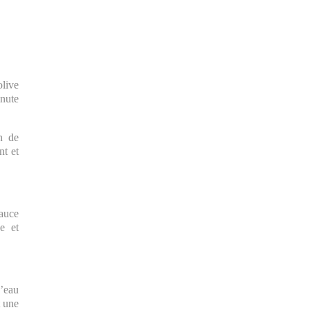
olive
inute
n de
nt et
sauce
e et
’eau
t une