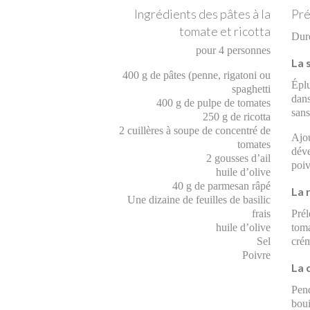
Ingrédients des pâtes à la
Pré
tomate et ricotta
Duré
pour 4 personnes
La 
400 g de pâtes (penne, rigatoni ou
Éplu
spaghetti
dans
400 g de pulpe de tomates
sans
250 g de ricotta
2 cuillères à soupe de concentré de
Ajo
tomates
déve
2 gousses d’ail
poiv
huile d’olive
40 g de parmesan râpé
La 
Une dizaine de feuilles de basilic
frais
Prél
huile d’olive
tom
Sel
crém
Poivre
La 
Pen
boui