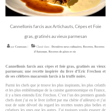
Cannellonis farcis aux Artichauts, Cèpes et Foie
gras, gratinés au vieux parmesan
par
Couteaux
|
Classé dans :
Dernières news culinaires
,
Recettes
,
Recettes
d'Automne
,
Recettes de pâtes et riz
Cannellonis farcis aux cèpes et foie gras, gratinés au vieux
parmesan; une recette inspirée du livre d’Eric Frechon et
de ses célèbres macaronis farcis à la truffe noire.
Parmi les chefs que je trouve les plus inspirants, les plus créatifs
et les plus emblématique de la cuisine gastronomique en France,
il y a bien entendu Eric Frechon. C’est l’un des premiers grands
chefs dont j’ai eu le livre (offert par ma chérie d’ailleurs) et j’ai
tout de suite dévoré du regard les recettes toutes plus belles et
créatives les unes que les autres. J’ai toujours voulu essayer de