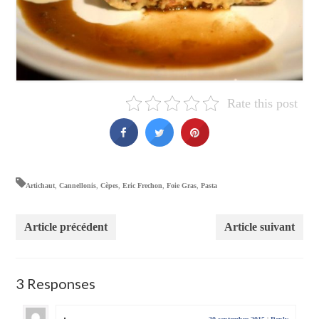
Rate this post
Artichaut
,
Cannellonis
,
Cèpes
,
Eric Frechon
,
Foie Gras
,
Pasta
Article précédent
Article suivant
3 Responses