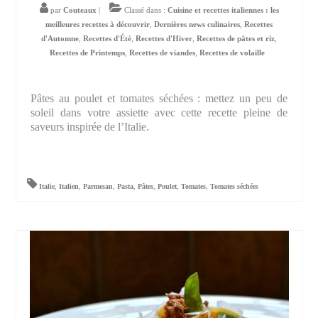
par
Couteaux
|
Classé dans :
Cuisine et recettes italiennes : les
meilleures recettes à découvrir
,
Dernières news culinaires
,
Recettes
d'Automne
,
Recettes d'Été
,
Recettes d'Hiver
,
Recettes de pâtes et riz
,
Recettes de Printemps
,
Recettes de viandes
,
Recettes de volaille
Pâtes au poulet et tomates séchées : mettez un peu de
soleil dans votre assiette avec cette recette pleine de
saveurs inspirée de l’Italie.
Italie
,
Italien
,
Parmesan
,
Pasta
,
Pâtes
,
Poulet
,
Tomates
,
Tomates séchées