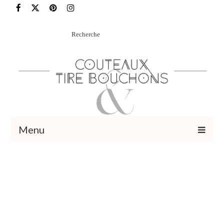
Rechercher
:
Menu
Recettes
Vins et cocktails
Restaurants – Sorties
Food Trotter