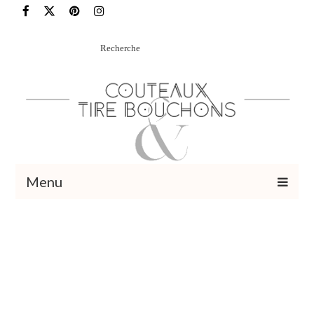
Rechercher
:
Menu
Recettes
Vins et cocktails
Restaurants – Sorties
Food Trotter