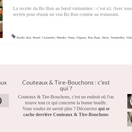
La recette du Bo Bun au bœuf vietnamien : c’est ici. Avec tous
secrets pour réussir un vrai Bo Bun comme au restaurant.
Basilic thaï
,
Boeuf
,
Coriandre
,
Menthe
,
Nems
,
Oignon
,
Rau Ram
,
Shiso
,
Vermicelles
,
Vie
aux
Couteaux & Tire-Bouchons : c’est
qui ?
Couteaux & Tire-Bouchons, c'est un endroit où l'on
trouve tout ce qui concerne la bonne bouffe.
Vous voulez en savoir plus ? Découvrez
qui se
cache derrière Couteaux & Tire-Bouchons