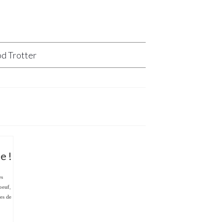
d Trotter
e !
es
oeuf
,
es de