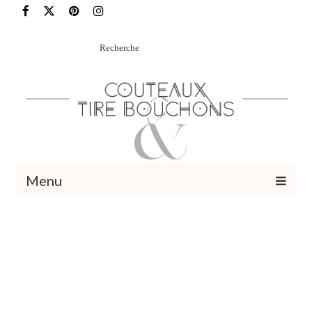
Rechercher
:
Menu
Recettes
Vins et cocktails
Restaurants – Sorties
Food Trotter