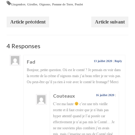
Gingembre
,
Girolles
,
Oignons
,
Pomme de Terre
,
Poulet
Article précédent
Article suivant
4 Responses
Fad
13 juillet 2020
|
Reply
Bonjour, petite question. Où est le comté ? Je pensais en voir dans
la recette de la crème d’oignons mais j’ai beau relire je ne vois pas.
Ou peut-être qu’il ya rien à voir avec le comté le fromage? Merci
Couteaux
16 juillet 2020
|
C’est ma faute
c’est une très vieille
recette et il faut croire que je n’étais pas
hyper attentif quand je l’ai postée car
effectivement je n’ai pas mis le Comté… Je
ne me souviens plus combien j’en avais
mis, mais j’imagine un peu de Comté râpé