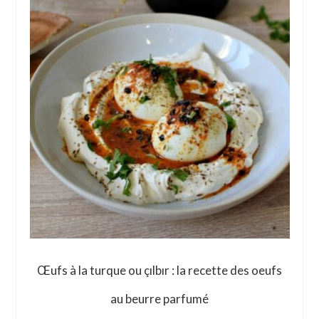
Œufs à la turque ou çılbır : la recette des oeufs
au beurre parfumé