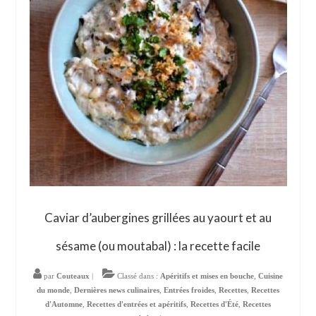
Caviar d’aubergines grillées au yaourt et au
sésame (ou moutabal) : la recette facile
par
Couteaux
|
Classé dans :
Apéritifs et mises en bouche
,
Cuisine
du monde
,
Dernières news culinaires
,
Entrées froides
,
Recettes
,
Recettes
d'Automne
,
Recettes d'entrées et apéritifs
,
Recettes d'Été
,
Recettes