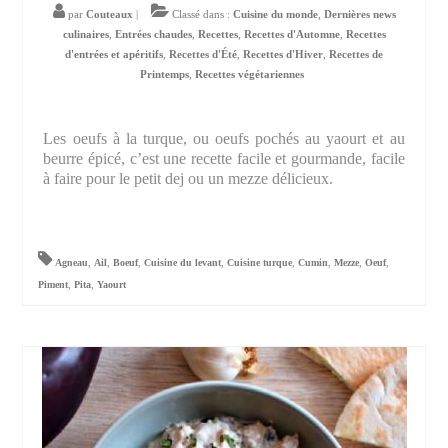
par
Couteaux
|
Classé dans :
Cuisine du monde
,
Dernières news
culinaires
,
Entrées chaudes
,
Recettes
,
Recettes d'Automne
,
Recettes
d'entrées et apéritifs
,
Recettes d'Été
,
Recettes d'Hiver
,
Recettes de
Printemps
,
Recettes végétariennes
Les oeufs à la turque, ou oeufs pochés au yaourt et au
beurre épicé, c’est une recette facile et gourmande, facile
à faire pour le petit dej ou un mezze délicieux.
Agneau
,
Ail
,
Boeuf
,
Cuisine du levant
,
Cuisine turque
,
Cumin
,
Mezze
,
Oeuf
,
Piment
,
Pita
,
Yaourt