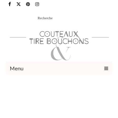
Rechercher
:
Menu
Recettes
Vins et cocktails
Restaurants – Sorties
Food Trotter