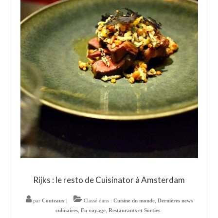
Rijks : le resto de Cuisinator à Amsterdam
par
Couteaux
|
Classé dans :
Cuisine du monde
,
Dernières news
culinaires
,
En voyage
,
Restaurants et Sorties